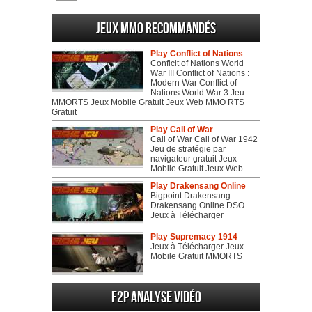
Jeux MMO recommandés
Play Conflict of Nations
Conflcit of Nations World
War III Conflict of Nations :
Modern War Conflict of
Nations World War 3 Jeu
MMORTS Jeux Mobile Gratuit Jeux Web MMO RTS
Gratuit
Play Call of War
Call of War Call of War 1942
Jeu de stratégie par
navigateur gratuit Jeux
Mobile Gratuit Jeux Web
Play Drakensang Online
Bigpoint Drakensang
Drakensang Online DSO
Jeux à Télécharger
Play Supremacy 1914
Jeux à Télécharger Jeux
Mobile Gratuit MMORTS
F2P Analyse vidéo