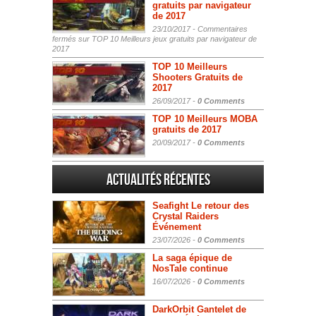
gratuits par navigateur
de 2017
23/10/2017 -
Commentaires
fermés
sur TOP 10 Meilleurs jeux gratuits par navigateur de
2017
TOP 10 Meilleurs
Shooters Gratuits de
2017
26/09/2017 -
0 Comments
TOP 10 Meilleurs MOBA
gratuits de 2017
20/09/2017 -
0 Comments
Actualités Récentes
Seafight Le retour des
Crystal Raiders
Événement
23/07/2026 -
0 Comments
La saga épique de
NosTale continue
16/07/2026 -
0 Comments
DarkOrbit Gantelet de