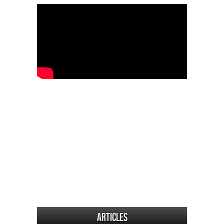
Articles