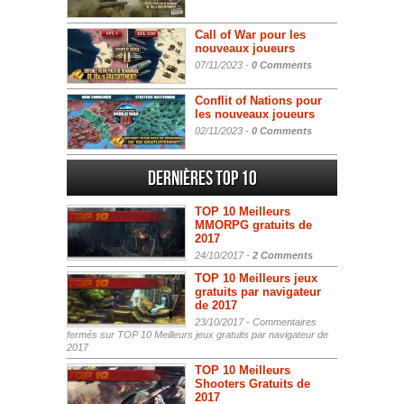
Call of War pour les
nouveaux joueurs
07/11/2023 -
0 Comments
Conflit of Nations pour
les nouveaux joueurs
02/11/2023 -
0 Comments
Dernières Top 10
TOP 10 Meilleurs
MMORPG gratuits de
2017
24/10/2017 -
2 Comments
TOP 10 Meilleurs jeux
gratuits par navigateur
de 2017
23/10/2017 -
Commentaires
fermés
sur TOP 10 Meilleurs jeux gratuits par navigateur de
2017
TOP 10 Meilleurs
Shooters Gratuits de
2017