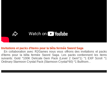
Invitations et packs d’items pour la bêta fermée Sword Saga
En collaboration avec R2Games nous vous offrons des invitations et packs
d'items pour la bêta fermée Sword Saga. Les packs contiennent les items
suivants: Gold *100K Delicate Gem Pack (Level 2 Gem*1) *1 EXP Scroll *1
Ordinary Starmoon Crystal Pack (Starmoon Crystal*60) *1 Bullhorn...