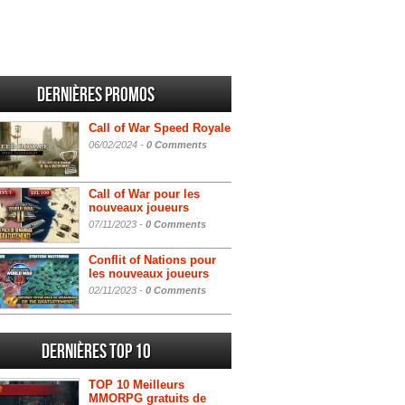
Dernières promos
Call of War Speed Royale
06/02/2024 -
0 Comments
Call of War pour les
nouveaux joueurs
07/11/2023 -
0 Comments
Conflit of Nations pour
les nouveaux joueurs
02/11/2023 -
0 Comments
Dernières Top 10
TOP 10 Meilleurs
MMORPG gratuits de