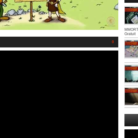
MMORTS
Gratuit
0