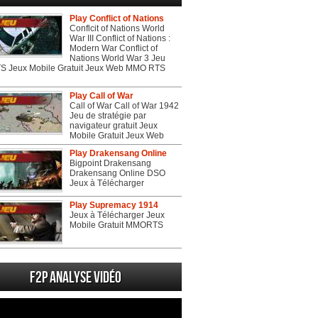
Play Conflict of Nations
Conflcit of Nations World
War III Conflict of Nations :
Modern War Conflict of
Nations World War 3 Jeu
 Jeux Mobile Gratuit Jeux Web MMO RTS
Play Call of War
Call of War Call of War 1942
Jeu de stratégie par
navigateur gratuit Jeux
Mobile Gratuit Jeux Web
Play Drakensang Online
Bigpoint Drakensang
Drakensang Online DSO
Jeux à Télécharger
Play Supremacy 1914
Jeux à Télécharger Jeux
Mobile Gratuit MMORTS
F2P Analyse vidéo