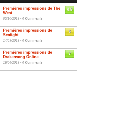
Premières impressions de The
6.5
West
05/10/2019 -
0 Comments
Premières impressions de
5
Seafight
14/09/2019 -
0 Comments
Premières impressions de
7
Drakensang Online
19/04/2019 -
0 Comments