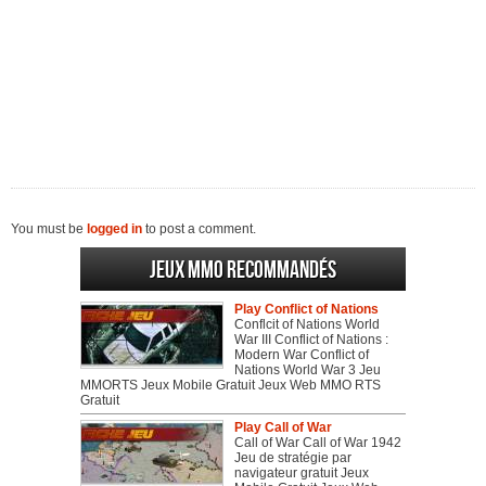
You must be
logged in
to post a comment.
Jeux MMO recommandés
Play Conflict of Nations
Conflcit of Nations World
War III Conflict of Nations :
Modern War Conflict of
Nations World War 3 Jeu
MMORTS Jeux Mobile Gratuit Jeux Web MMO RTS
Gratuit
Play Call of War
Call of War Call of War 1942
Jeu de stratégie par
navigateur gratuit Jeux