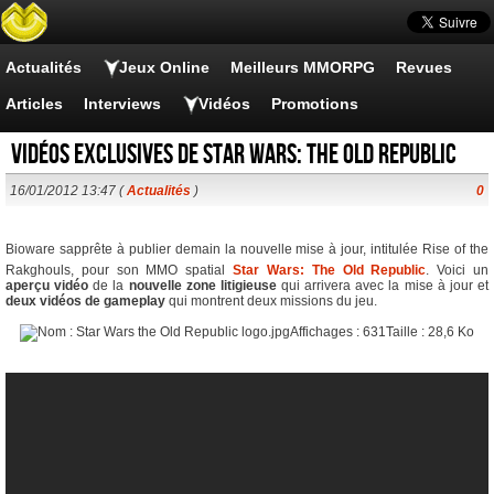
Actualités
Jeux Online
Meilleurs MMORPG
Revues
Articles
Interviews
Vidéos
Promotions
Vidéos exclusives de Star Wars: the Old Republic
16/01/2012 13:47 (
Actualités
)
0
Bioware sapprête à publier demain la nouvelle mise à jour, intitulée Rise of the
Rakghouls, pour son MMO spatial
Star Wars: The Old Republic
. Voici un
aperçu vidéo
de la
nouvelle zone litigieuse
qui arrivera avec la mise à jour et
deux vidéos de gameplay
qui montrent deux missions du jeu.