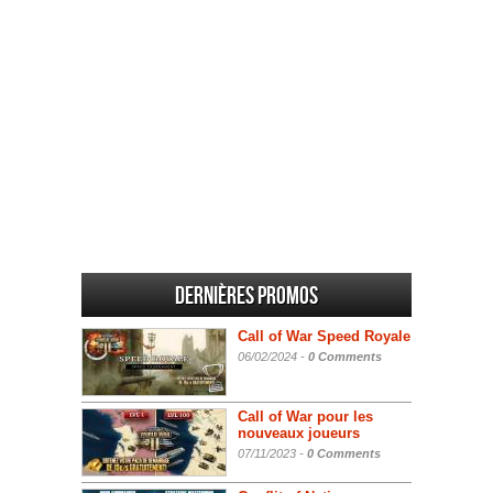
Dernières promos
Call of War Speed Royale
06/02/2024 -
0 Comments
Call of War pour les
nouveaux joueurs
07/11/2023 -
0 Comments