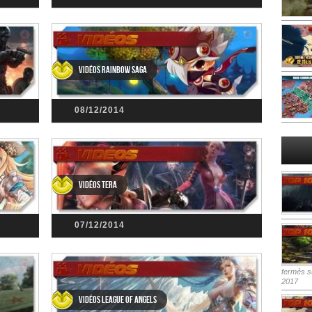
Vidéos Rainbow Saga
08/12/2014
Vidéos TERA
07/12/2014
fermés
su
2017
Vidéos League of Angels