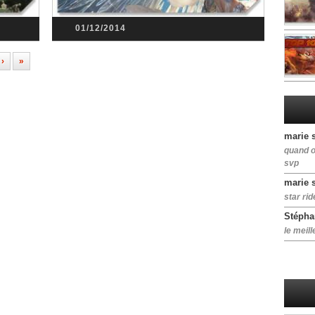
01/12/2014
›
»
marie 
quand o
svp
marie 
star rid
Stépha
le meill