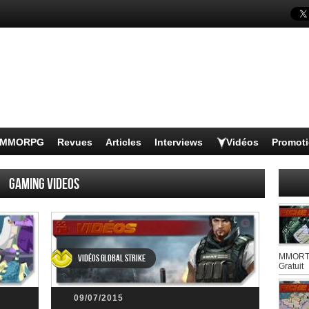
s MMORPG
Revues
Articles
Interviews
Vidéos
Promot
Gaming Videos
MMORTS
Vidéos Global Strike
Gratuit
09/07/2015