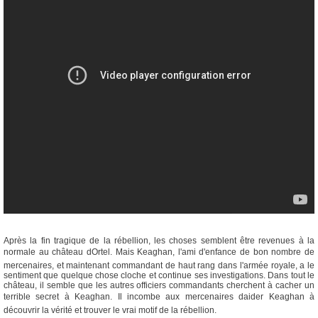
Après la fin tragique de la rébellion, les choses semblent être revenues à la
normale au château dOrtel. Mais Keaghan, l'ami d'enfance de bon nombre de
mercenaires, et maintenant commandant de haut rang dans l'armée royale, a le
sentiment que quelque chose cloche et continue ses investigations. Dans tout le
château, il semble que les autres officiers commandants cherchent à cacher un
terrible secret à Keaghan. Il incombe aux mercenaires daider Keaghan à
découvrir la vérité et trouver le vrai motif de la rébellion.