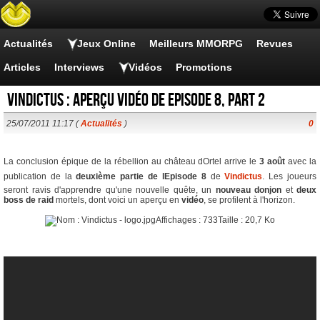
Actualités
Jeux Online
Meilleurs MMORPG
Revues
Articles
Interviews
Vidéos
Promotions
Vindictus : Aperçu vidéo de Episode 8, part 2
25/07/2011 11:17 (
Actualités
)
0
La conclusion épique de la rébellion au château dOrtel arrive le
3 août
avec la
publication de la
deuxième partie de lEpisode 8
de
Vindictus
. Les joueurs
seront ravis d'apprendre qu'une nouvelle quête, un
nouveau donjon
et
deux
boss de raid
mortels, dont voici un aperçu en
vidéo
, se profilent à l'horizon.