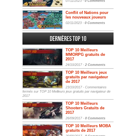
07/11/2023 -
0 Comments
Conflit of Nations pour
les nouveaux joueurs
02/11/2023 -
0 Comments
Dernières Top 10
TOP 10 Meilleurs
MMORPG gratuits de
2017
24/10/2017 -
2 Comments
TOP 10 Meilleurs jeux
gratuits par navigateur
de 2017
23/10/2017 -
Commentaires
fermés
sur TOP 10 Meilleurs jeux gratuits par navigateur de
2017
TOP 10 Meilleurs
Shooters Gratuits de
2017
26/09/2017 -
0 Comments
TOP 10 Meilleurs MOBA
gratuits de 2017