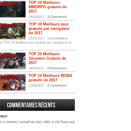
TOP 10 Meilleurs
MMORPG gratuits de
2017
24/10/2017 -
2 Comments
TOP 10 Meilleurs jeux
gratuits par navigateur
de 2017
23/10/2017 -
Commentaires
r TOP 10 Meilleurs jeux gratuits par navigateur de
TOP 10 Meilleurs
Shooters Gratuits de
2017
26/09/2017 -
0 Comments
TOP 10 Meilleurs MOBA
gratuits de 2017
20/09/2017 -
0 Comments
Commentaires récents
says:
n a donner l email on star rider a vie?svp svp