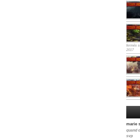
fermés
su
2017
marie 
quand o
svp