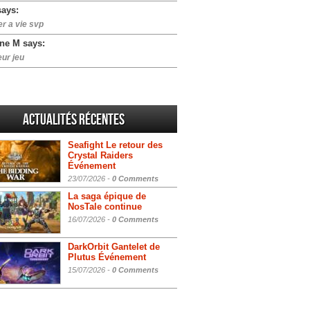
says:
er a vie svp
ne M says:
eur jeu
Actualités Récentes
Seafight Le retour des
Crystal Raiders
Événement
23/07/2026 -
0 Comments
La saga épique de
NosTale continue
16/07/2026 -
0 Comments
DarkOrbit Gantelet de
Plutus Événement
15/07/2026 -
0 Comments