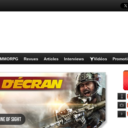
s MMORPG
Revues
Articles
Interviews
Vidéos
Promot
ne of Sight