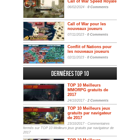
Call of War Speed Royale
06/02/2024 -
0 Comments
Call of War pour les
nouveaux joueurs
07/11/2023 -
0 Comments
Conflit of Nations pour
les nouveaux joueurs
02/11/2023 -
0 Comments
Dernières Top 10
TOP 10 Meilleurs
MMORPG gratuits de
2017
24/10/2017 -
2 Comments
TOP 10 Meilleurs jeux
gratuits par navigateur
de 2017
23/10/2017 -
Commentaires
fermés
sur TOP 10 Meilleurs jeux gratuits par navigateur de
2017