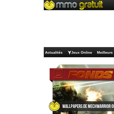
Actualités
Jeux Online
Meilleur
Wallpapers de MechWarrior O