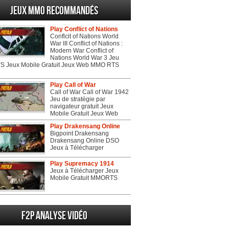
Jeux MMO recommandés
Play Conflict of Nations
Conflcit of Nations World
War III Conflict of Nations :
Modern War Conflict of
Nations World War 3 Jeu
 Jeux Mobile Gratuit Jeux Web MMO RTS
Play Call of War
Call of War Call of War 1942
Jeu de stratégie par
navigateur gratuit Jeux
Mobile Gratuit Jeux Web
Play Drakensang Online
Bigpoint Drakensang
Drakensang Online DSO
Jeux à Télécharger
Play Supremacy 1914
Jeux à Télécharger Jeux
Mobile Gratuit MMORTS
F2P Analyse vidéo