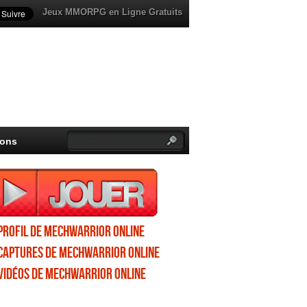
Jeux MMORPG en Ligne Gratuits
ions
Profil de MechWarrior Online
Captures de MechWarrior Online
Vidéos de MechWarrior Online