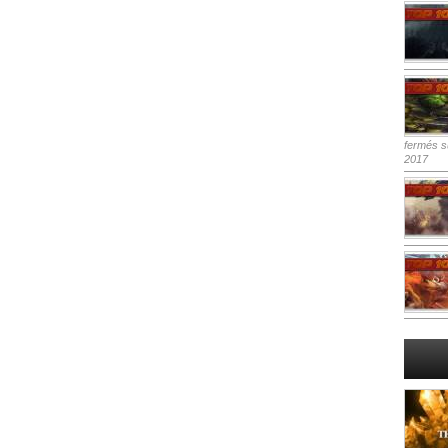
fermés
su
2017