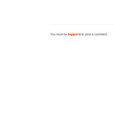
You must be
logged in
to post a comment.