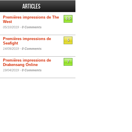
Articles
Premières impressions de The
6.5
West
05/10/2019 -
0 Comments
Premières impressions de
5
Seafight
14/09/2019 -
0 Comments
Premières impressions de
7
Drakensang Online
19/04/2019 -
0 Comments