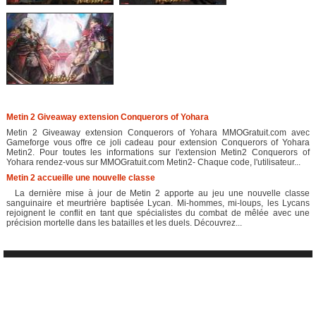
Metin 2 Giveaway extension Conquerors of Yohara
Metin 2 Giveaway extension Conquerors of Yohara MMOGratuit.com avec
Gameforge vous offre ce joli cadeau pour extension Conquerors of Yohara
Metin2. Pour toutes les informations sur l'extension Metin2 Conquerors of
Yohara rendez-vous sur MMOGratuit.com Metin2- Chaque code, l'utilisateur...
Metin 2 accueille une nouvelle classe
La dernière mise à jour de Metin 2 apporte au jeu une nouvelle classe
sanguinaire et meurtrière baptisée Lycan. Mi-hommes, mi-loups, les Lycans
rejoignent le conflit en tant que spécialistes du combat de mêlée avec une
précision mortelle dans les batailles et les duels. Découvrez...