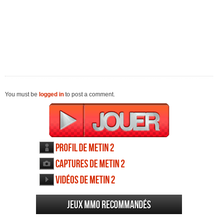
You must be
logged in
to post a comment.
Profil de Metin 2
Captures de Metin 2
Vidéos de Metin 2
Jeux MMO recommandés