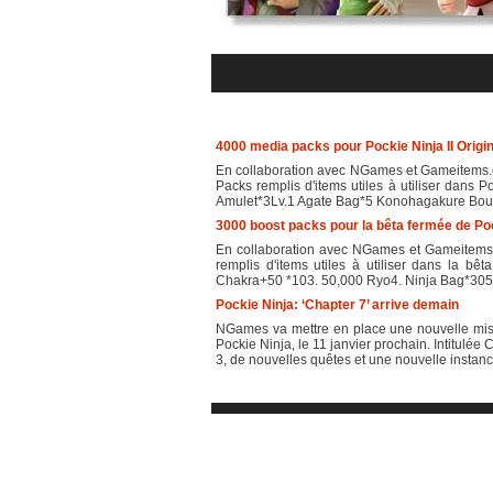
4000 media packs pour Pockie Ninja II Origin
En collaboration avec NGames et Gameitems.c
Packs remplis d'items utiles à utiliser dans 
Amulet*3Lv.1 Agate Bag*5 Konohagakure Bout
3000 boost packs pour la bêta fermée de Pock
En collaboration avec NGames et Gameitems.
remplis d'items utiles à utiliser dans la bê
Chakra+50 *103. 50,000 Ryo4. Ninja Bag*305. A
Pockie Ninja: ‘Chapter 7’ arrive demain
NGames va mettre en place une nouvelle mis
Pockie Ninja, le 11 janvier prochain. Intitulé
3, de nouvelles quêtes et une nouvelle instance