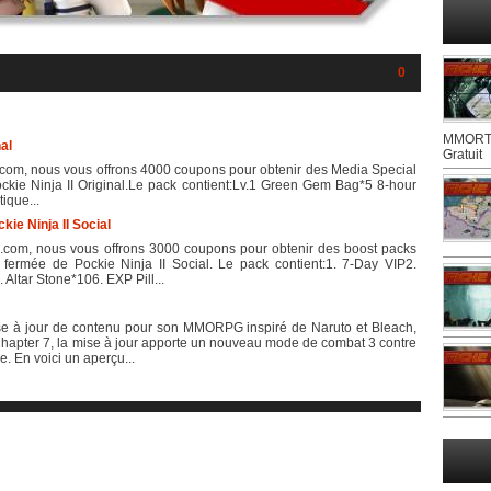
0
MMORTS
al
Gratuit
om, nous vous offrons 4000 coupons pour obtenir des Media Special
Pockie Ninja II Original.Le pack contient:Lv.1 Green Gem Bag*5 8-hour
ique...
ie Ninja II Social
com, nous vous offrons 3000 coupons pour obtenir des boost packs
ta fermée de Pockie Ninja II Social. Le pack contient:1. 7-Day VIP2.
ltar Stone*106. EXP Pill...
e à jour de contenu pour son MMORPG inspiré de Naruto et Bleach,
e Chapter 7, la mise à jour apporte un nouveau mode de combat 3 contre
. En voici un aperçu...