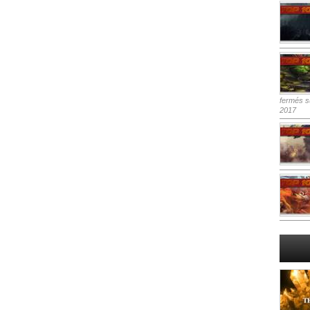
fermés
su
2017