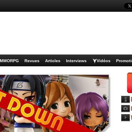
s MMORPG
Revues
Articles
Interviews
Vidéos
Promot