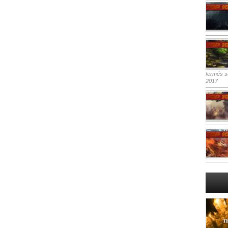
fermés
su
2017