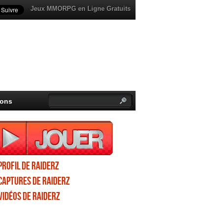
Jeux MMORPG en Ligne Gratuits
ions
Profil de RaiderZ
Captures de RaiderZ
Vidéos de RaiderZ