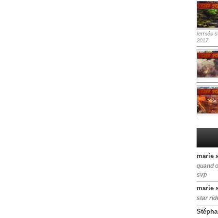
fermés
su
2017
marie 
quand o
svp
marie 
star rid
Stépha