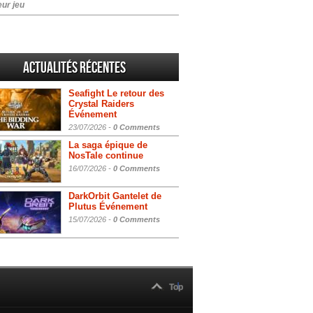
eur jeu
Actualités Récentes
Seafight Le retour des
Crystal Raiders
Événement
23/07/2026 -
0 Comments
La saga épique de
NosTale continue
16/07/2026 -
0 Comments
DarkOrbit Gantelet de
Plutus Événement
15/07/2026 -
0 Comments
Top