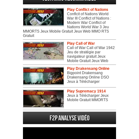
Play Conflict of Nations
Conflcit of Nations World
War III Conflict of Nations :
Modern War Conflict of
Nations World War 3 Jeu
MMORTS Jeux Mobile Gratuit Jeux Web MMO RTS
Gratuit
Play Call of War
Call of War Call of War 1942
Jeu de stratégie par
navigateur gratuit Jeux
Mobile Gratuit Jeux Web
Play Drakensang Online
Bigpoint Drakensang
Drakensang Online DSO
Jeux à Télécharger
Play Supremacy 1914
Jeux à Télécharger Jeux
Mobile Gratuit MMORTS
F2P Analyse vidéo