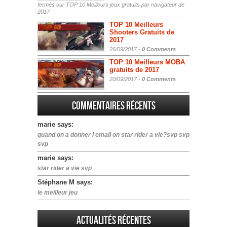
fermés
sur TOP 10 Meilleurs jeux gratuits par navigateur de
2017
TOP 10 Meilleurs
Shooters Gratuits de
2017
26/09/2017 -
0 Comments
TOP 10 Meilleurs MOBA
gratuits de 2017
20/09/2017 -
0 Comments
Commentaires récents
marie says:
quand on a donner l email on star rider a vie?svp svp
svp
marie says:
star rider a vie svp
Stéphane M says:
le meilleur jeu
Actualités Récentes