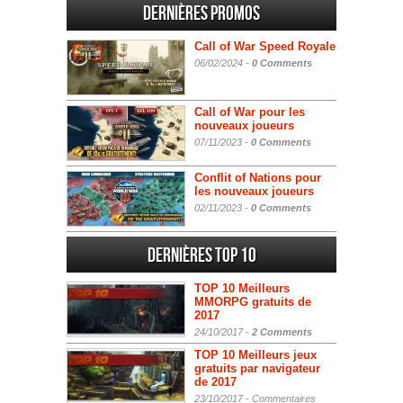
Dernières promos
Call of War Speed Royale
06/02/2024 -
0 Comments
Call of War pour les
nouveaux joueurs
07/11/2023 -
0 Comments
Conflit of Nations pour
les nouveaux joueurs
02/11/2023 -
0 Comments
Dernières Top 10
TOP 10 Meilleurs
MMORPG gratuits de
2017
24/10/2017 -
2 Comments
TOP 10 Meilleurs jeux
gratuits par navigateur
de 2017
23/10/2017 -
Commentaires