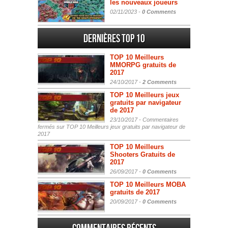
les nouveaux joueurs
02/11/2023 -
0 Comments
Dernières Top 10
TOP 10 Meilleurs
MMORPG gratuits de
2017
24/10/2017 -
2 Comments
TOP 10 Meilleurs jeux
gratuits par navigateur
de 2017
23/10/2017 -
Commentaires
fermés
sur TOP 10 Meilleurs jeux gratuits par navigateur de
2017
TOP 10 Meilleurs
Shooters Gratuits de
2017
26/09/2017 -
0 Comments
TOP 10 Meilleurs MOBA
gratuits de 2017
20/09/2017 -
0 Comments