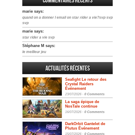
Commentaires récents
marie says:
quand on a donner l email on star rider a vie?svp svp
svp
marie says:
star rider a vie svp
Stéphane M says:
le meilleur jeu
Actualités Récentes
Seafight Le retour des
Crystal Raiders
Événement
23/07/2026 -
0 Comments
La saga épique de
NosTale continue
16/07/2026 -
0 Comments
DarkOrbit Gantelet de
Plutus Événement
15/07/2026 -
0 Comments