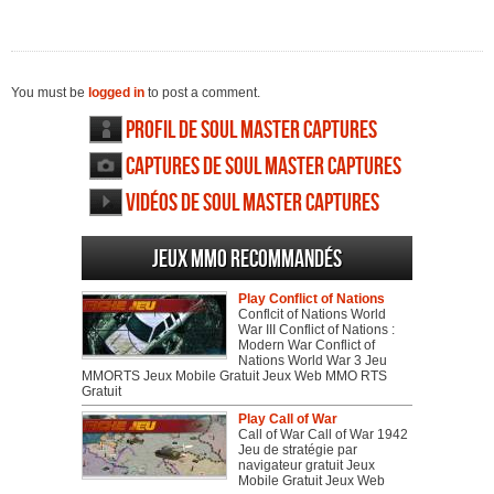
You must be
logged in
to post a comment.
Profil de Soul Master Captures
d'écran
Captures de Soul Master Captures
d'écran
Vidéos de Soul Master Captures
d'écran
Jeux MMO recommandés
Play Conflict of Nations
Conflcit of Nations World
War III Conflict of Nations :
Modern War Conflict of
Nations World War 3 Jeu
MMORTS Jeux Mobile Gratuit Jeux Web MMO RTS
Gratuit
Play Call of War
Call of War Call of War 1942
Jeu de stratégie par
navigateur gratuit Jeux
Mobile Gratuit Jeux Web