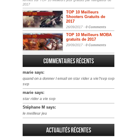
fermés
sur TOP 10 Meilleurs jeux gratuits par navigateur de
2017
TOP 10 Meilleurs
Shooters Gratuits de
2017
26/09/2017 -
0 Comments
TOP 10 Meilleurs MOBA
gratuits de 2017
20/09/2017 -
0 Comments
Commentaires récents
marie says:
quand on a donner l email on star rider a vie?svp svp
svp
marie says:
star rider a vie svp
Stéphane M says:
le meilleur jeu
Actualités Récentes