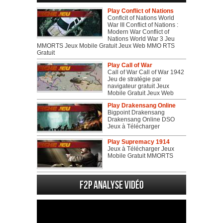
Play Conflict of Nations
Conflcit of Nations World
War III Conflict of Nations :
Modern War Conflict of
Nations World War 3 Jeu
MMORTS Jeux Mobile Gratuit Jeux Web MMO RTS
Gratuit
Play Call of War
Call of War Call of War 1942
Jeu de stratégie par
navigateur gratuit Jeux
Mobile Gratuit Jeux Web
Play Drakensang Online
Bigpoint Drakensang
Drakensang Online DSO
Jeux à Télécharger
Play Supremacy 1914
Jeux à Télécharger Jeux
Mobile Gratuit MMORTS
F2P Analyse vidéo