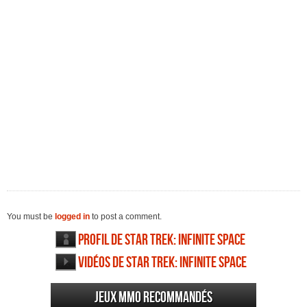
You must be
logged in
to post a comment.
Profil de Star Trek: Infinite Space
Vidéos
Vidéos de Star Trek: Infinite Space
Vidéos
Jeux MMO recommandés