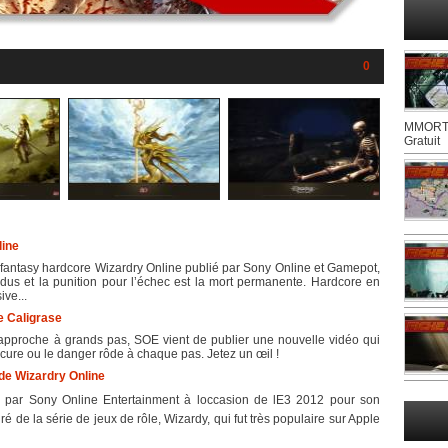
0
MMORTS
Gratuit
line
ntasy hardcore Wizardry Online publié par Sony Online et Gamepot,
dus et la punition pour l’échec est la mort permanente. Hardcore en
ive...
e Caligrase
pproche à grands pas, SOE vient de publier une nouvelle vidéo qui
cure ou le danger rôde à chaque pas. Jetez un œil !
de Wizardry Online
 par Sony Online Entertainment à loccasion de lE3 2012 pour son
de la série de jeux de rôle, Wizardy, qui fut très populaire sur Apple