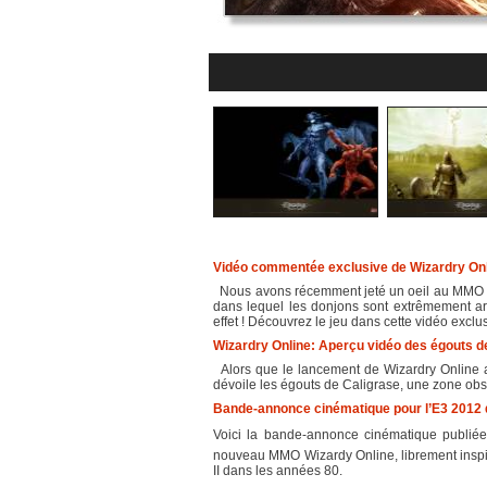
Vidéo commentée exclusive de Wizardry On
Nous avons récemment jeté un oeil au MMO fa
dans lequel les donjons sont extrêmement ar
effet ! Découvrez le jeu dans cette vidéo exclus
Wizardry Online: Aperçu vidéo des égouts d
Alors que le lancement de Wizardry Online a
dévoile les égouts de Caligrase, une zone obs
Bande-annonce cinématique pour l’E3 2012 
Voici la bande-annonce cinématique publiée
nouveau MMO Wizardy Online, librement inspiré 
II dans les années 80.