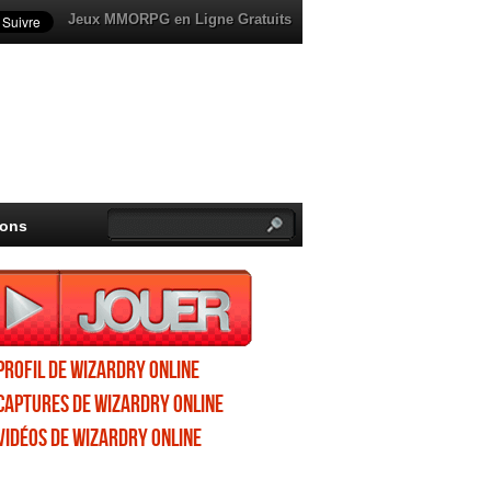
Jeux MMORPG en Ligne Gratuits
ions
Profil de Wizardry Online
Captures de Wizardry Online
Vidéos de Wizardry Online