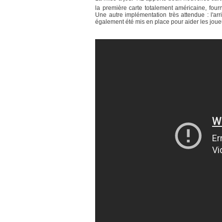
la première carte totalement américaine, fourn
Une autre implémentation très attendue : l'ar
également été mis en place pour aider les joue