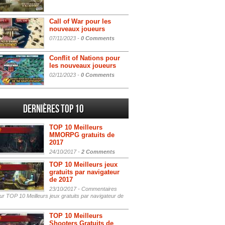
Call of War pour les
nouveaux joueurs
07/11/2023 -
0 Comments
Conflit of Nations pour
les nouveaux joueurs
02/11/2023 -
0 Comments
Dernières Top 10
TOP 10 Meilleurs
MMORPG gratuits de
2017
24/10/2017 -
2 Comments
TOP 10 Meilleurs jeux
gratuits par navigateur
de 2017
23/10/2017 -
Commentaires
r TOP 10 Meilleurs jeux gratuits par navigateur de
TOP 10 Meilleurs
Shooters Gratuits de