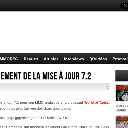
s MMORPG
Revues
Articles
Interviews
Vidéos
Promot
ement de la mise à jour 7.2
0
se à jour 7.2 pour son MMO gratuit de chars dassaut
World of Tanks
.
MMORTS
disponibles avec larrivée des chars américains.
Gratuit
 : Campania, qui plongera les joueurs au cur de l'Italie, et Live Oaks,