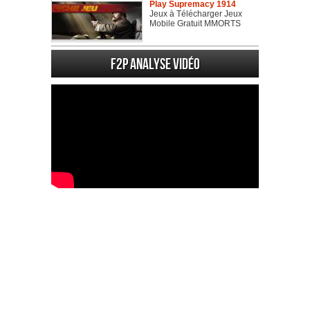
Play Supremacy 1914
Jeux à Télécharger Jeux
Mobile Gratuit MMORTS
F2P Analyse vidéo