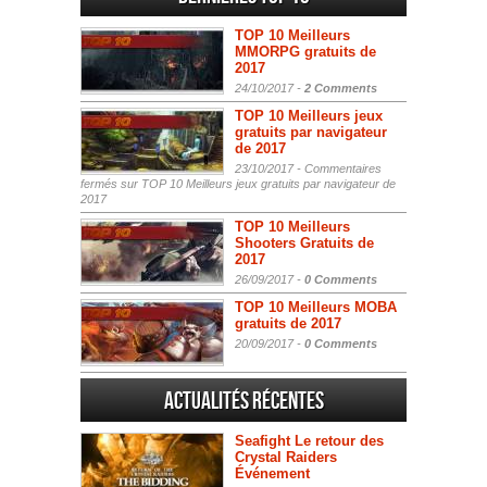
TOP 10 Meilleurs
MMORPG gratuits de
2017
24/10/2017 -
2 Comments
TOP 10 Meilleurs jeux
gratuits par navigateur
de 2017
23/10/2017 -
Commentaires
fermés
sur TOP 10 Meilleurs jeux gratuits par navigateur de
2017
TOP 10 Meilleurs
Shooters Gratuits de
2017
26/09/2017 -
0 Comments
TOP 10 Meilleurs MOBA
gratuits de 2017
20/09/2017 -
0 Comments
Actualités Récentes
Seafight Le retour des
Crystal Raiders
Événement