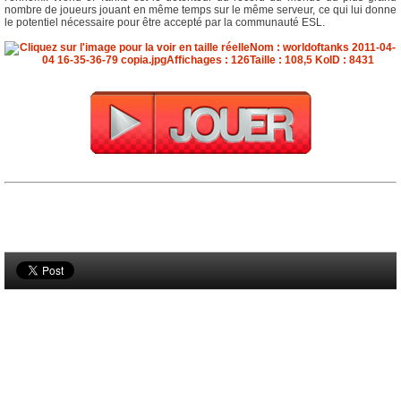
nombre de joueurs jouant en même temps sur le même serveur, ce qui lui donne
le potentiel nécessaire pour être accepté par la communauté ESL.