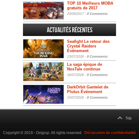
TOP 10 Meilleurs MOBA
gratuits de 2017
20/09/2017 -
0 Comments
Actualités Récentes
Seafight Le retour des
Crystal Raiders
Événement
23/07/2026 -
0 Comments
La saga épique de
NosTale continue
16/07/2026 -
0 Comments
DarkOrbit Gantelet de
Plutus Événement
15/07/2026 -
0 Comments
Top
Copyright © 2019 - Ocigrup. All rights reserved.
Déclaration de confidentialité