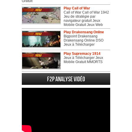
Gratuit
Play Call of War
Call of War Call of War 1942
Jeu de stratégie par
navigateur gratuit Jeux
Mobile Gratuit Jeux Web
Play Drakensang Online
Bigpoint Drakensang
Drakensang Online DSO
Jeux à Télécharger
Play Supremacy 1914
Jeux à Télécharger Jeux
Mobile Gratuit MMORTS
F2P Analyse vidéo