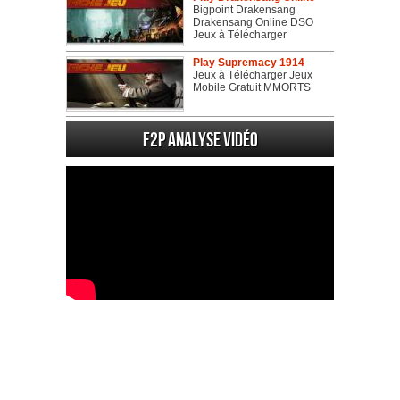
Bigpoint Drakensang
Drakensang Online DSO
Jeux à Télécharger
Play Supremacy 1914
Jeux à Télécharger Jeux
Mobile Gratuit MMORTS
F2P Analyse vidéo