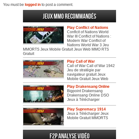
You must be
logged in
to post a comment.
Jeux MMO recommandés
Play Conflict of Nations
Conflcit of Nations World
War III Conflict of Nations :
Modern War Conflict of
Nations World War 3 Jeu
MMORTS Jeux Mobile Gratuit Jeux Web MMO RTS
Gratuit
Play Call of War
Call of War Call of War 1942
Jeu de stratégie par
navigateur gratuit Jeux
Mobile Gratuit Jeux Web
Play Drakensang Online
Bigpoint Drakensang
Drakensang Online DSO
Jeux à Télécharger
Play Supremacy 1914
Jeux à Télécharger Jeux
Mobile Gratuit MMORTS
F2P Analyse vidéo