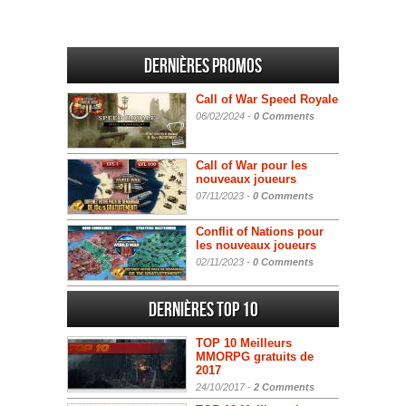
Dernières promos
Call of War Speed Royale
06/02/2024 -
0 Comments
Call of War pour les
nouveaux joueurs
07/11/2023 -
0 Comments
Conflit of Nations pour
les nouveaux joueurs
02/11/2023 -
0 Comments
Dernières Top 10
TOP 10 Meilleurs
MMORPG gratuits de
2017
24/10/2017 -
2 Comments