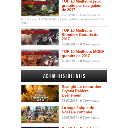
TOP 10 Meilleurs jeux
gratuits par navigateur
de 2017
23/10/2017 -
Commentaires
fermés
sur TOP 10 Meilleurs jeux gratuits par navigateur de
2017
TOP 10 Meilleurs
Shooters Gratuits de
2017
26/09/2017 -
0 Comments
TOP 10 Meilleurs MOBA
gratuits de 2017
20/09/2017 -
0 Comments
Actualités Récentes
Seafight Le retour des
Crystal Raiders
Événement
23/07/2026 -
0 Comments
La saga épique de
NosTale continue
16/07/2026 -
0 Comments