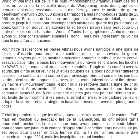
World of Warships est de loin le plus impressionnant graphiquement des trois
titres en vertu de la nouvelle image de Wargaming avec des graphismes
beaucoup plus impressionnants, des modèles typiques de navires de guerre
bénéficiant d'environ 200.000 pixels par rapport à leurs homologues tanks de 15
000 pixels. En raison de la nature prolongée et du niveau de détail, cela peut
prendre jusqu'à 6 mois pour développer les navires de guerre les plus grands et
donc, comme on pouvait s'y attendre la sortie des navires sera beaucoup plus
lente que celle des chars dans World of Tanks. Les graphismes Alpha que nous
avons vu sont constamment améliorés, donc il sera très intéressant de voir de
quoi le jeu a l'air au lancement.
Pour notre test (encore en phase Alpha) nous avons participé à une sorte de
mission d'escorte pour prendre le contrôle de l'un des navires de guerre
japonais moyens pour les navires américains ennemis tandis que notre convoi
essayait d'atteindre la base. Les mouvements du navire se font avec les touches
de WASD, les joueurs sont en mesure de contrôler l'angle de la caméra avec la
souris, qui dirige aussi leur viseur et les boutons de la souris pour tirer différents
missiles. Le combat a une courbe d'apprentissage abrupte comme les combats
se déroulent sur de longues distances, les joueurs doivent souvent tirer devant
un navire en mouvement dans l'espoir qu’il se retrouve dans la ligne de tir au
bon moment. Après environ 15 minutes, nous avons eu une bonne dose de
combat et avons réussi à couler quatre navires (pas mal pour un débutant) et il
est facile de voir comment les joueurs seront en mesure de parfaire ce jeu et
adapter la tactique et la stratégie en travaillant ensemble avec de plus grandes
flottes.
C'était la première fois que les développeurs ont mis l'accent sur le contenu PvE,
mais en fonction du feedback tiré de la GamesCom, ils ont décidé qu'ils
pourraient transformer la mission que nous avons jouée en un mode tutoriel
pour donner aux joueurs la chance d'apprendre à contrôler leurs navires. Le jeu
est prévu pour passer en bêta fermée d'ici la fin de l'année, aucune date
concrète autre que 2014, mais les inscriptions seront imminentes.