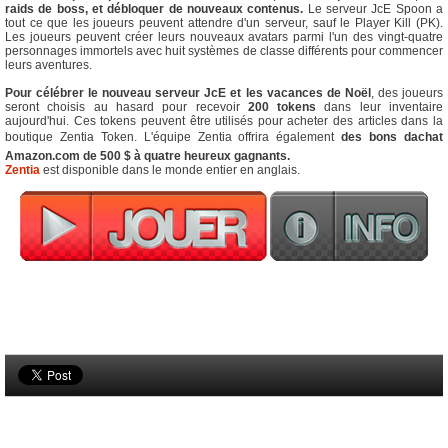
raids de boss, et débloquer de nouveaux contenus.
Le serveur JcE Spoon a
tout ce que les joueurs peuvent attendre d'un serveur, sauf le Player Kill (PK).
Les joueurs peuvent créer leurs nouveaux avatars parmi l'un des vingt-quatre
personnages immortels avec huit systèmes de classe différents pour commencer
leurs aventures.
Pour célébrer le nouveau serveur JcE et les vacances de Noël
, des joueurs
seront choisis au hasard pour recevoir
200 tokens
dans leur inventaire
aujourd'hui. Ces tokens peuvent être utilisés pour acheter des articles dans la
boutique Zentia Token. L'équipe Zentia offrira également
des bons dachat
Amazon.com de 500 $ à quatre heureux gagnants.
Zentia
est disponible dans le monde entier en anglais.