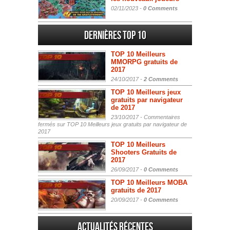
02/11/2023 -
0 Comments
Dernières Top 10
TOP 10 Meilleurs
MMORPG gratuits de
2017
24/10/2017 -
2 Comments
TOP 10 Meilleurs jeux
gratuits par navigateur
de 2017
23/10/2017 -
Commentaires
fermés
sur TOP 10 Meilleurs jeux gratuits par navigateur de
2017
TOP 10 Meilleurs
Shooters Gratuits de
2017
26/09/2017 -
0 Comments
TOP 10 Meilleurs MOBA
gratuits de 2017
20/09/2017 -
0 Comments
Actualités Récentes