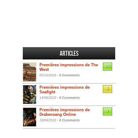
Articles
Premières impressions de The
6.5
West
05/10/2019 -
0 Comments
Premières impressions de
5
Seafight
14/09/2019 -
0 Comments
Premières impressions de
7
Drakensang Online
19/04/2019 -
0 Comments