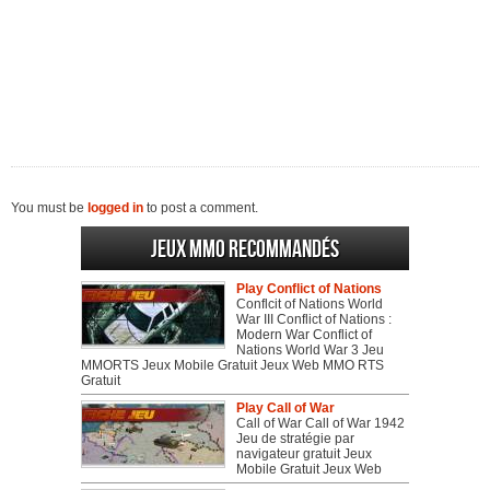
You must be
logged in
to post a comment.
Jeux MMO recommandés
Play Conflict of Nations
Conflcit of Nations World
War III Conflict of Nations :
Modern War Conflict of
Nations World War 3 Jeu
MMORTS Jeux Mobile Gratuit Jeux Web MMO RTS
Gratuit
Play Call of War
Call of War Call of War 1942
Jeu de stratégie par
navigateur gratuit Jeux
Mobile Gratuit Jeux Web