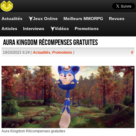
Actualités
Jeux Online
Meilleurs MMORPG
Revues
Articles
Interviews
Vidéos
Promotions
Aura Kingdom Récompenses gratuites
19/10/2021 6:24 (
Actualités
,
Promotions
)
0
Aura Kingdom Récompenses gratuites