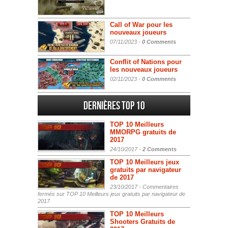
Call of War pour les
nouveaux joueurs
07/11/2023 -
0 Comments
Conflit of Nations pour
les nouveaux joueurs
02/11/2023 -
0 Comments
Dernières Top 10
TOP 10 Meilleurs
MMORPG gratuits de
2017
24/10/2017 -
2 Comments
TOP 10 Meilleurs jeux
gratuits par navigateur
de 2017
23/10/2017 -
Commentaires
fermés
sur TOP 10 Meilleurs jeux gratuits par navigateur de
2017
TOP 10 Meilleurs
Shooters Gratuits de