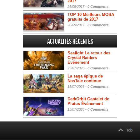
2017
26/09/2017 -
0 Comments
TOP 10 Meilleurs MOBA
gratuits de 2017
20/09/2017 -
0 Comments
Actualités Récentes
Seafight Le retour des
Crystal Raiders
Événement
23/07/2026 -
0 Comments
La saga épique de
NosTale continue
16/07/2026 -
0 Comments
DarkOrbit Gantelet de
Plutus Événement
15/07/2026 -
0 Comments
Top