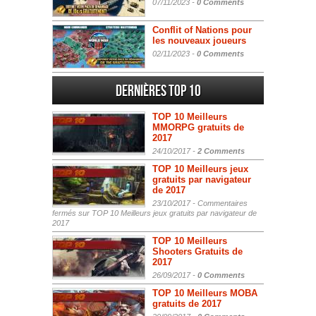
07/11/2023 -
0 Comments
Conflit of Nations pour
les nouveaux joueurs
02/11/2023 -
0 Comments
Dernières Top 10
TOP 10 Meilleurs
MMORPG gratuits de
2017
24/10/2017 -
2 Comments
TOP 10 Meilleurs jeux
gratuits par navigateur
de 2017
23/10/2017 -
Commentaires
fermés
sur TOP 10 Meilleurs jeux gratuits par navigateur de
2017
TOP 10 Meilleurs
Shooters Gratuits de
2017
26/09/2017 -
0 Comments
TOP 10 Meilleurs MOBA
gratuits de 2017