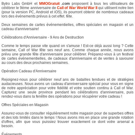
Bytro Labs GmbH et
MMOGratuit
.com
proposent à tous les utilisateurs de
célébrer le 9ème anniversaire de
Call of War World War II
qui utilisent notre lien
(pour la version PC, Android et iOS), ils pourront obtenir de nombreux cadeaux
lors des événements prévus à cet effet. fête.
Deux semaines de cartes événementielles, offres spéciales en magasin et un
cadeau d'anniversaire!
Célébrations d'Anniversaire - 9 Ans de Destruction
Comme le temps passe vite quand on s'amuse ! Est-ce déjà aussi long ? Cette
semaine, Call of War fête ses neuf ans. Comme chaque année, nous avons
prévu une grande fête d'anniversaire pour célébrer. Préparez-vous à un festival
de cartes événementielles, de cadeaux d'anniversaire et de ventes à savourer
au cours des deux prochaines semaines.
Opération Cadeau d'Anniversaire
Rejoignez-nous pour célébrer neuf ans de batailles tendues et de stratégies
audacieuses. Nous avons un cadeau d'anniversaire spécial pour vous en signe
de notre appréciation pour votre fidélité et votre soutien continu à Call of War.
Capturez une seule province pendant les célébrations d'anniversaire, puis
rendez-vous dans la fenêtre des opérations pour récupérer votre cadeau !
Offres Spéciales en Magasin
Assurez-vous de consulter régulièrement notre magasin pour de superbes offres
et des lots limités dans le temps ! Nous avons mis en place une grande rotation
d'offres, afin que vous puissiez trouver exactement ce dont votre arsenal a
besoin.
Événements