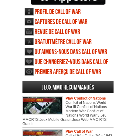
Profil de Call of War
Captures de Call of War
Revue de Call of War
Gratuitmètre Call of War
Qu’aimons-nous dans Call of War
Que changeriez-vous dans Call of
War
Premier aperçu de Call of War
Jeux MMO recommandés
Play Conflict of Nations
Conflcit of Nations World
War III Conflict of Nations :
Modern War Conflict of
Nations World War 3 Jeu
MMORTS Jeux Mobile Gratuit Jeux Web MMO RTS
Gratuit
Play Call of War
Call of War Call of War 1942