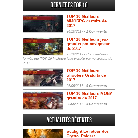
Dernières Top 10
TOP 10 Meilleurs
MMORPG gratuits de
2017
24/10/2017 -
2 Comments
TOP 10 Meilleurs jeux
gratuits par navigateur
de 2017
23/10/2017 -
Commentaires
fermés
sur TOP 10 Meilleurs jeux gratuits par navigateur de
2017
TOP 10 Meilleurs
Shooters Gratuits de
2017
26/09/2017 -
0 Comments
TOP 10 Meilleurs MOBA
gratuits de 2017
20/09/2017 -
0 Comments
Actualités Récentes
Seafight Le retour des
Crystal Raiders