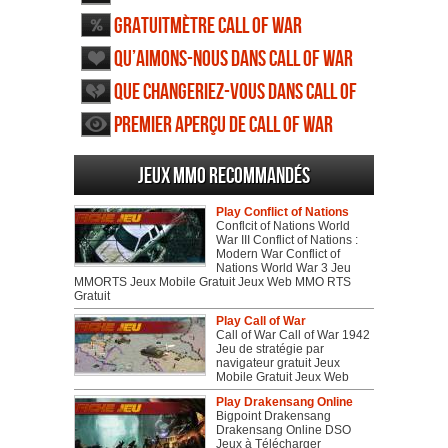
Gratuitmètre Call of War
Qu’aimons-nous dans Call of War
Que changeriez-vous dans Call of
War
Premier aperçu de Call of War
Jeux MMO recommandés
Play Conflict of Nations
Conflcit of Nations World
War III Conflict of Nations :
Modern War Conflict of
Nations World War 3 Jeu
MMORTS Jeux Mobile Gratuit Jeux Web MMO RTS
Gratuit
Play Call of War
Call of War Call of War 1942
Jeu de stratégie par
navigateur gratuit Jeux
Mobile Gratuit Jeux Web
Play Drakensang Online
Bigpoint Drakensang
Drakensang Online DSO
Jeux à Télécharger