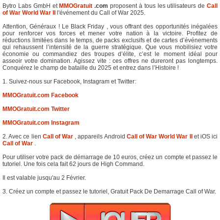
Bytro Labs GmbH et
MMOGratuit
.com
proposent à tous les utilisateurs de
Call
of War World War II
l'événement du Call of War 2025.
Attention, Généraux ! Le Black Friday , vous offrant des opportunités inégalées
pour renforcer vos forces et mener votre nation à la victoire. Profitez de
réductions limitées dans le temps, de packs exclusifs et de cartes d’événements
qui rehaussent l’intensité de la guerre stratégique. Que vous mobilisiez votre
économie ou commandiez des troupes d’élite, c’est le moment idéal pour
asseoir votre domination. Agissez vite : ces offres ne dureront pas longtemps.
Conquérez le champ de bataille du 2025 et entrez dans l’Histoire !
1. Suivez-nous sur Facebook, Instagram et Twitter:
MMOGratuit.com Facebook
MMOGratuit.com Twitter
MMOGratuit.com Instagram
2. Avec ce lien
Call of War
, appareils Android
Call of War World War II
et iOS ici
Call of War
.
Pour utiliser votre pack de démarrage de 10 euros, créez un compte et passez le
tutoriel. Une fois cela fait 62 jours de High Command.
Il est valable jusqu'au 2 Février.
3. Créez un compte et passez le tutoriel, Gratuit Pack De Demarrage Call of War.