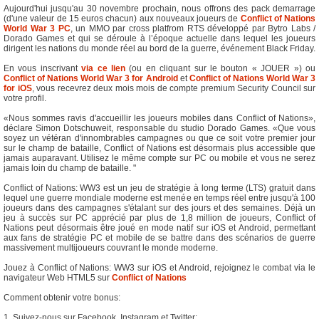
Aujourd'hui jusqu'au 30 novembre prochain, nous offrons des pack demarrage
(d'une valeur de 15 euros chacun) aux nouveaux joueurs de
Conflict of Nations
World War 3 PC
, un MMO par cross platfrom RTS développé par Bytro Labs /
Dorado Games et qui se déroule à l’époque actuelle dans lequel les joueurs
dirigent les nations du monde réel au bord de la guerre, événement Black Friday.
En vous inscrivant
via ce lien
(ou en cliquant sur le bouton « JOUER ») ou
Conflict of Nations World War 3 for Android
et
Conflict of Nations World War 3
for iOS
, vous recevrez deux mois mois de compte premium Security Council sur
votre profil.
«Nous sommes ravis d'accueillir les joueurs mobiles dans Conflict of Nations»,
déclare Simon Dotschuweit, responsable du studio Dorado Games. «Que vous
soyez un vétéran d'innombrables campagnes ou que ce soit votre premier jour
sur le champ de bataille, Conflict of Nations est désormais plus accessible que
jamais auparavant. Utilisez le même compte sur PC ou mobile et vous ne serez
jamais loin du champ de bataille. "
Conflict of Nations: WW3 est un jeu de stratégie à long terme (LTS) gratuit dans
lequel une guerre mondiale moderne est menée en temps réel entre jusqu'à 100
joueurs dans des campagnes s'étalant sur des jours et des semaines. Déjà un
jeu à succès sur PC apprécié par plus de 1,8 million de joueurs, Conflict of
Nations peut désormais être joué en mode natif sur iOS et Android, permettant
aux fans de stratégie PC et mobile de se battre dans des scénarios de guerre
massivement multijoueurs couvrant le monde moderne.
Jouez à Conflict of Nations: WW3 sur iOS et Android, rejoignez le combat via le
navigateur Web HTML5 sur
Conflict of Nations
Comment obtenir votre bonus:
1. Suivez-nous sur Facebook, Instagram et Twitter: