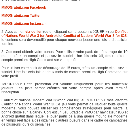
MMOGratuit.com Facebook
MMOGratuit.com Twitter
MMOGratuit.com Instagram
2. Avec ce lien
via ce lien
(ou en cliquant sur le bouton « JOUER ») ou
Conflict
of Nations World War 3 for Android
et
Conflict of Nations World War 3 for iOS
,
le contenu sera déverrouillé pour chaque nouveau joueur une fois le didacticiel
terminé.
3. Comment obtenir votre bonus: Pour utiliser votre pack de démarrage de 10
euros, créez un compte et passez le tutoriel. Une fois cela fait, deux mois de
compte premium High Command sur votre profil.
Pour utiliser votre pack de démarrage de 15 euros, créez un compte et passez le
tutoriel. Une fois cela fait, et deux mois de compte premium High Command sur
votre profil.
IMPORTANT: Cette promotion est valable uniquement pour les nouveaux
joueurs. Les pcks seront crédités sur votre compte après avoir terminé
l'inscription.
Conflict of Nations: Modern War 3(World War III); Jeu MMO RTS Cross Platform
Conflcit of Nations World War 3! Ce jeu vous permet de rejouer toute querre
moderne, vous pouvez utiliser les compètences stratégiques pour mettre la
bonne chose sur la carte?, CoN est un Jeu Stratégie MMO par navigateur, iOS et
Android gratuit dans lequel le jouer participe à una guerre moundiale moderne
en temps réel face à des dizaines d'autres joueurs dans le cadre de campagnes
de plusieurs jours ou semaines.