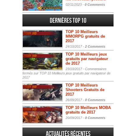
02/11/2023 -
0 Comments
Dernières Top 10
TOP 10 Meilleurs
MMORPG gratuits de
2017
24/10/2017 -
2 Comments
TOP 10 Meilleurs jeux
gratuits par navigateur
de 2017
23/10/2017 -
Commentaires
fermés
sur TOP 10 Meilleurs jeux gratuits par navigateur de
2017
TOP 10 Meilleurs
Shooters Gratuits de
2017
26/09/2017 -
0 Comments
TOP 10 Meilleurs MOBA
gratuits de 2017
20/09/2017 -
0 Comments
Actualités Récentes