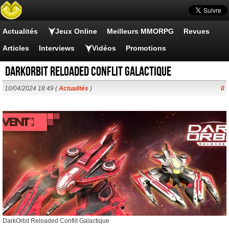
Actualités
Jeux Online
Meilleurs MMORPG
Revues
Articles
Interviews
Vidéos
Promotions
DarkOrbit Reloaded Conflit Galactique
10/04/2024 18:49 (
Actualités
)
0
DarkOrbit Reloaded Conflit Galactique