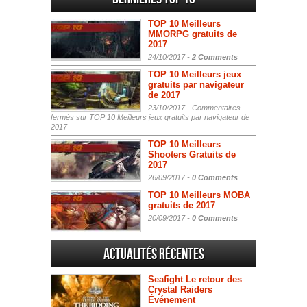
TOP 10 Meilleurs
MMORPG gratuits de
2017
24/10/2017 -
2 Comments
TOP 10 Meilleurs jeux
gratuits par navigateur
de 2017
23/10/2017 -
Commentaires
fermés
sur TOP 10 Meilleurs jeux gratuits par navigateur de
2017
TOP 10 Meilleurs
Shooters Gratuits de
2017
26/09/2017 -
0 Comments
TOP 10 Meilleurs MOBA
gratuits de 2017
20/09/2017 -
0 Comments
Actualités Récentes
Seafight Le retour des
Crystal Raiders
Événement