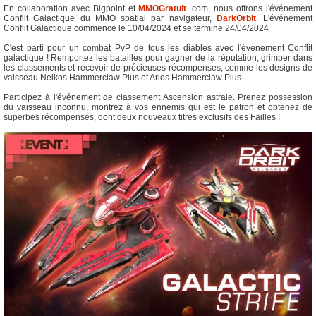
En collaboration avec Bigpoint et
MMOGratuit
.com, nous offrons l'événement
Conflit Galactique du MMO spatial par navigateur,
DarkOrbit
. L'événement
Conflit Galactique commence le 10/04/2024 et se termine 24/04/2024
C'est parti pour un combat PvP de tous les diables avec l'événement Conflit
galactique ! Remportez les batailles pour gagner de la réputation, grimper dans
les classements et recevoir de précieuses récompenses, comme les designs de
vaisseau Neikos Hammerclaw Plus et Arios Hammerclaw Plus.
Participez à l'événement de classement Ascension astrale. Prenez possession
du vaisseau inconnu, montrez à vos ennemis qui est le patron et obtenez de
superbes récompenses, dont deux nouveaux titres exclusifs des Failles !