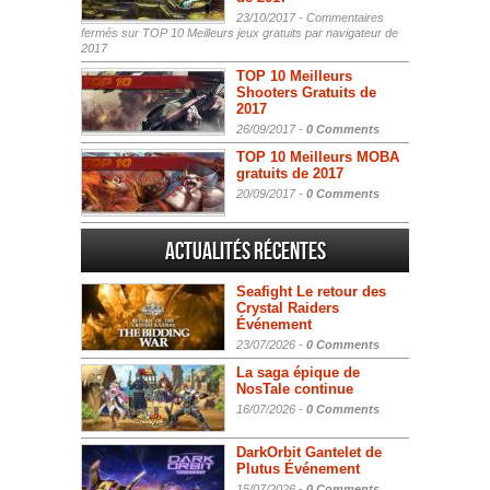
23/10/2017 -
Commentaires
fermés
sur TOP 10 Meilleurs jeux gratuits par navigateur de
2017
TOP 10 Meilleurs
Shooters Gratuits de
2017
26/09/2017 -
0 Comments
TOP 10 Meilleurs MOBA
gratuits de 2017
20/09/2017 -
0 Comments
Actualités Récentes
Seafight Le retour des
Crystal Raiders
Événement
23/07/2026 -
0 Comments
La saga épique de
NosTale continue
16/07/2026 -
0 Comments
DarkOrbit Gantelet de
Plutus Événement
15/07/2026 -
0 Comments