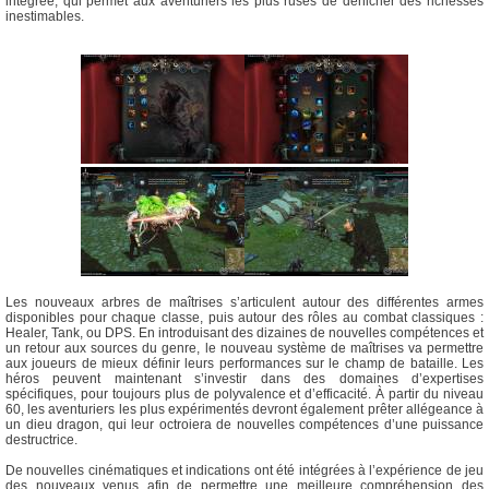
intégrée, qui permet aux aventuriers les plus rusés de dénicher des richesses
inestimables.
Les nouveaux arbres de maîtrises s’articulent autour des différentes armes
disponibles pour chaque classe, puis autour des rôles au combat classiques :
Healer, Tank, ou DPS. En introduisant des dizaines de nouvelles compétences et
un retour aux sources du genre, le nouveau système de maîtrises va permettre
aux joueurs de mieux définir leurs performances sur le champ de bataille. Les
héros peuvent maintenant s’investir dans des domaines d’expertises
spécifiques, pour toujours plus de polyvalence et d’efficacité. À partir du niveau
60, les aventuriers les plus expérimentés devront également prêter allégeance à
un dieu dragon, qui leur octroiera de nouvelles compétences d’une puissance
destructrice.
De nouvelles cinématiques et indications ont été intégrées à l’expérience de jeu
des nouveaux venus afin de permettre une meilleure compréhension des