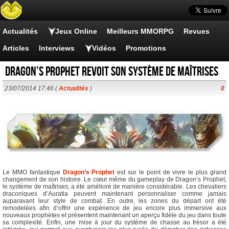
Actualités
Jeux Online
Meilleurs MMORPG
Revues
Articles
Interviews
Vidéos
Promotions
Dragon’s Prophet revoit son système de maîtrises
23/07/2014 17:46 (
Actualités
)
0
Le MMO fantastique
Dragon’s Prophet
est sur le point de vivre le plus grand
changement de son histoire. Le cœur même du gameplay de Dragon’s Prophet,
le système de maîtrises, a été amélioré de manière considérable. Les chevaliers
draconiques d’Auratia peuvent maintenant personnaliser comme jamais
auparavant leur style de combat. En outre, les zones du départ ont été
remodelées afin d’offrir une expérience de jeu encore plus immersive aux
nouveaux prophètes et présentent maintenant un aperçu fidèle du jeu dans toute
sa complexité. Enfin, une mise à jour du système de chasse au trésor a été