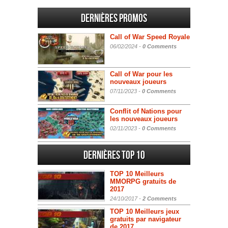
Dernières promos
Call of War Speed Royale
06/02/2024 -
0 Comments
Call of War pour les
nouveaux joueurs
07/11/2023 -
0 Comments
Conflit of Nations pour
les nouveaux joueurs
02/11/2023 -
0 Comments
Dernières Top 10
TOP 10 Meilleurs
MMORPG gratuits de
2017
24/10/2017 -
2 Comments
TOP 10 Meilleurs jeux
gratuits par navigateur
de 2017