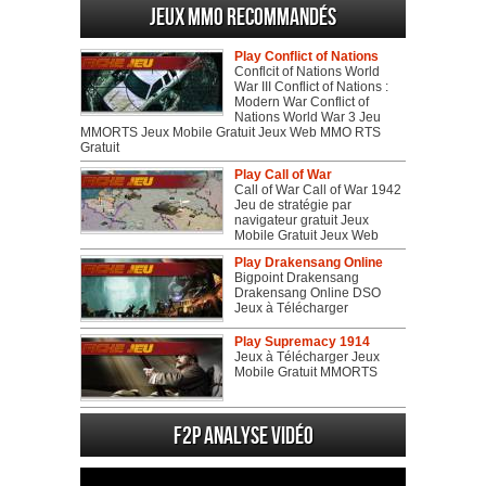
Jeux MMO recommandés
Play Conflict of Nations
Conflcit of Nations World
War III Conflict of Nations :
Modern War Conflict of
Nations World War 3 Jeu
MMORTS Jeux Mobile Gratuit Jeux Web MMO RTS
Gratuit
Play Call of War
Call of War Call of War 1942
Jeu de stratégie par
navigateur gratuit Jeux
Mobile Gratuit Jeux Web
Play Drakensang Online
Bigpoint Drakensang
Drakensang Online DSO
Jeux à Télécharger
Play Supremacy 1914
Jeux à Télécharger Jeux
Mobile Gratuit MMORTS
F2P Analyse vidéo