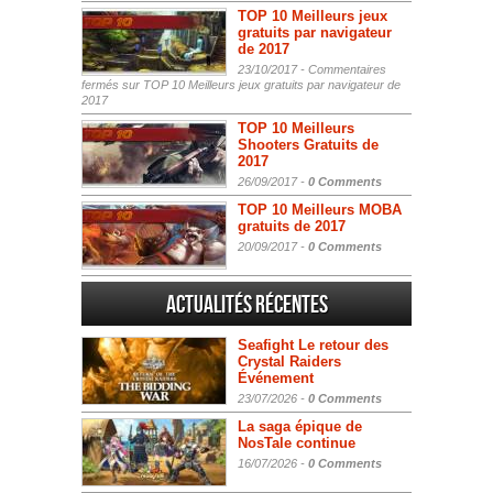
TOP 10 Meilleurs jeux
gratuits par navigateur
de 2017
23/10/2017 -
Commentaires
fermés
sur TOP 10 Meilleurs jeux gratuits par navigateur de
2017
TOP 10 Meilleurs
Shooters Gratuits de
2017
26/09/2017 -
0 Comments
TOP 10 Meilleurs MOBA
gratuits de 2017
20/09/2017 -
0 Comments
Actualités Récentes
Seafight Le retour des
Crystal Raiders
Événement
23/07/2026 -
0 Comments
La saga épique de
NosTale continue
16/07/2026 -
0 Comments