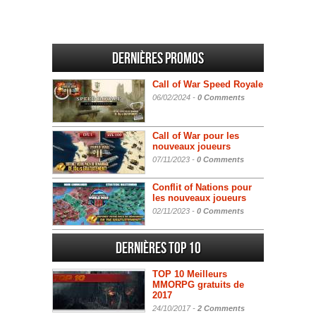
Dernières promos
Call of War Speed Royale
06/02/2024 -
0 Comments
Call of War pour les
nouveaux joueurs
07/11/2023 -
0 Comments
Conflit of Nations pour
les nouveaux joueurs
02/11/2023 -
0 Comments
Dernières Top 10
TOP 10 Meilleurs
MMORPG gratuits de
2017
24/10/2017 -
2 Comments