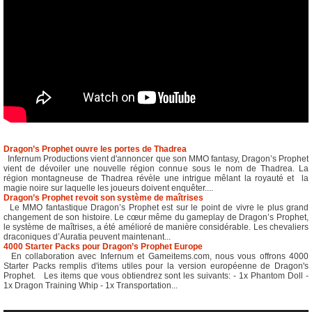
Dragon’s Prophet ouvre les portes de Thadrea
Infernum Productions vient d'annoncer que son MMO fantasy, Dragon’s Prophet
vient de dévoiler une nouvelle région connue sous le nom de Thadrea. La
région montagneuse de Thadrea révèle une intrigue mêlant la royauté et la
magie noire sur laquelle les joueurs doivent enquêter....
Dragon’s Prophet revoit son système de maîtrises
Le MMO fantastique Dragon’s Prophet est sur le point de vivre le plus grand
changement de son histoire. Le cœur même du gameplay de Dragon’s Prophet,
le système de maîtrises, a été amélioré de manière considérable. Les chevaliers
draconiques d’Auratia peuvent maintenant...
4000 Starter Packs pour Dragon’s Prophet Europe
En collaboration avec Infernum et Gameitems.com, nous vous offrons 4000
Starter Packs remplis d'items utiles pour la version européenne de Dragon's
Prophet. Les items que vous obtiendrez sont les suivants: - 1x Phantom Doll -
1x Dragon Training Whip - 1x Transportation...