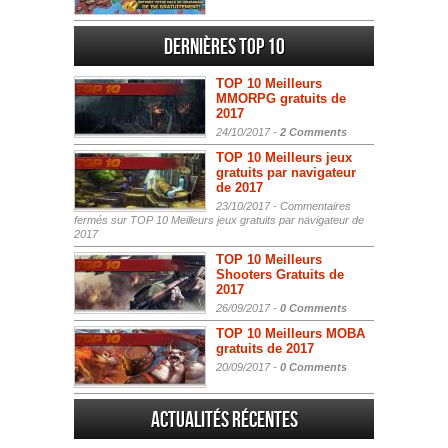
Dernières Top 10
TOP 10 Meilleurs
MMORPG gratuits de
2017
24/10/2017 -
2 Comments
TOP 10 Meilleurs jeux
gratuits par navigateur
de 2017
23/10/2017 -
Commentaires
fermés
sur TOP 10 Meilleurs jeux gratuits par navigateur de
2017
TOP 10 Meilleurs
Shooters Gratuits de
2017
26/09/2017 -
0 Comments
TOP 10 Meilleurs MOBA
gratuits de 2017
20/09/2017 -
0 Comments
Actualités Récentes