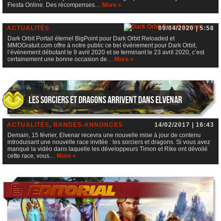
Dark Orbit Portail éternel
Fiesta Online. Des récompenses…
More »
ACTUALITÉS
09/04/2020 | 5:58
Dark Orbit Portail éternel BigPoint pour Dark Orbit Reloaded et
MMOGratuit.com offre à notre public ce bel événement pour Dark Orbit,
l’événement débutant le 9 avril 2020 et se terminant le 23 avril 2020, c’est
certainement une bonne occasion de…
More »
Les sorciers et dragons arrivent dans Elvenar
ACTUALITÉS
,
BANDES-ANNONCES
14/02/2017 | 16:43
Demain, 15 février, Elvenar recevra une nouvelle mise à jour de contenu
introduisant une nouvelle race invitée : les sorciers et dragons. Si vous avez
manqué la vidéo dans laquelle les développeurs Timon et Rike ont dévoilé
cette race, vous…
More »