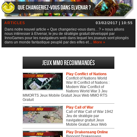
Que changeriez-vous dans Elvenar ?
ARTICLES
03/02/2017 | 10:55
Dans notre nouvel article « Que changeriez-vous dans…? » nous allons
nous intéresser à Elvenar, le jeu de stratégie gratuit développé par
InnoGames pour les navigateurs web dans lequel les joueurs sont plongés
dans un monde fantastique peuplé par des elfes et…
More »
Jeux MMO recommandés
Play Conflict of Nations
Conflcit of Nations World
War III Conflict of Nations :
Modern War Conflict of
Nations World War 3 Jeu
MMORTS Jeux Mobile Gratuit Jeux Web MMO RTS
Gratuit
Play Call of War
Call of War Call of War 1942
Jeu de stratégie par
navigateur gratuit Jeux
Mobile Gratuit Jeux Web
Play Drakensang Online
Bigpoint Drakensang