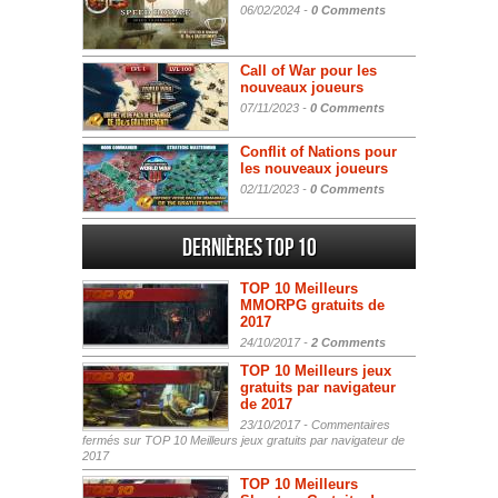
06/02/2024 -
0 Comments
Call of War pour les
nouveaux joueurs
07/11/2023 -
0 Comments
Conflit of Nations pour
les nouveaux joueurs
02/11/2023 -
0 Comments
Dernières Top 10
TOP 10 Meilleurs
MMORPG gratuits de
2017
24/10/2017 -
2 Comments
TOP 10 Meilleurs jeux
gratuits par navigateur
de 2017
23/10/2017 -
Commentaires
fermés
sur TOP 10 Meilleurs jeux gratuits par navigateur de
2017
TOP 10 Meilleurs