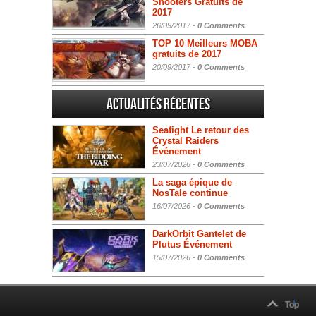
Shooters Gratuits de
2017
26/09/2017 -
0 Comments
TOP 10 Meilleurs MOBA
gratuits de 2017
20/09/2017 -
0 Comments
Actualités Récentes
Seafight Le retour des
Crystal Raiders
Événement
23/07/2026 -
0 Comments
La saga épique de
NosTale continue
16/07/2026 -
0 Comments
DarkOrbit Gantelet de
Plutus Événement
15/07/2026 -
0 Comments
Top