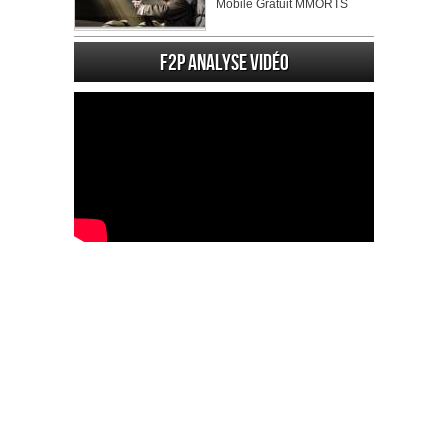
Mobile Gratuit MMORTS
F2P Analyse vidéo