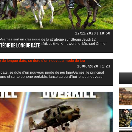
12/11/2020 | 18:50
oGames sort un classique de la stratégie sur Steam Jeudi 12
ligne Guerre Tribale, Hendrik et Eike Klindworth et Michael Zillmer
atégie de longue date
10/06/2020 | 1:23
ue date, se dote d’un nouveau mode de jeu InnoGames, le principal
gne et sur téléphone portable, lance aujourd’hui le tout nouveau