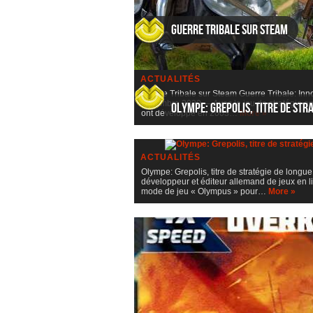
Guerre Tribale sur Steam
ACTUALITÉS
Guerre Tribale sur Steam Guerre Tribale: Inn
novembre 2020 — Avec le jeu de stratégie en 
Olympe: Grepolis, titre de str
ont développé en 2003…
More »
ACTUALITÉS
Olympe: Grepolis, titre de stratégie de long
développeur et éditeur allemand de jeux en li
mode de jeu « Olympus » pour…
More »