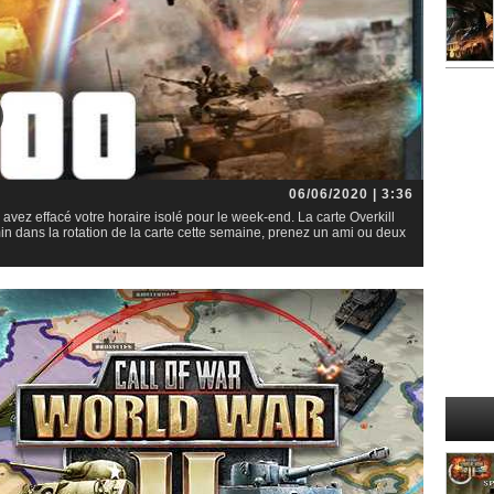
06/06/2020 | 3:36
 avez effacé votre horaire isolé pour le week-end. La carte Overkill
min dans la rotation de la carte cette semaine, prenez un ami ou deux