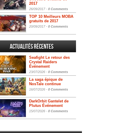
2017
26/09/2017 -
0 Comments
TOP 10 Meilleurs MOBA
gratuits de 2017
20/09/2017 -
0 Comments
Actualités Récentes
Seafight Le retour des
Crystal Raiders
Événement
23/07/2026 -
0 Comments
La saga épique de
NosTale continue
16/07/2026 -
0 Comments
DarkOrbit Gantelet de
Plutus Événement
15/07/2026 -
0 Comments