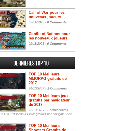
Call of War pour les
nouveaux joueurs
07/11/2023 -
0 Comments
Conflit of Nations pour
les nouveaux joueurs
02/11/2023 -
0 Comments
Dernières Top 10
TOP 10 Meilleurs
MMORPG gratuits de
2017
24/10/2017 -
2 Comments
TOP 10 Meilleurs jeux
gratuits par navigateur
de 2017
23/10/2017 -
Commentaires
r TOP 10 Meilleurs jeux gratuits par navigateur de
TOP 10 Meilleurs
Shooters Gratuits de