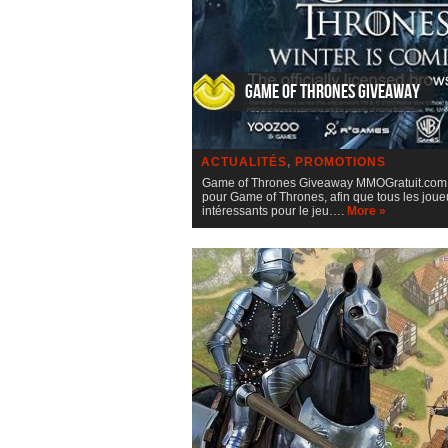
Game of Thrones Giveaway
ACTUALITÉS
,
PROMOTIONS
Game of Thrones Giveaway MMOGratuit.com 
pour Game of Thrones, afin que tous les joueu
intéressants pour le jeu….
More »