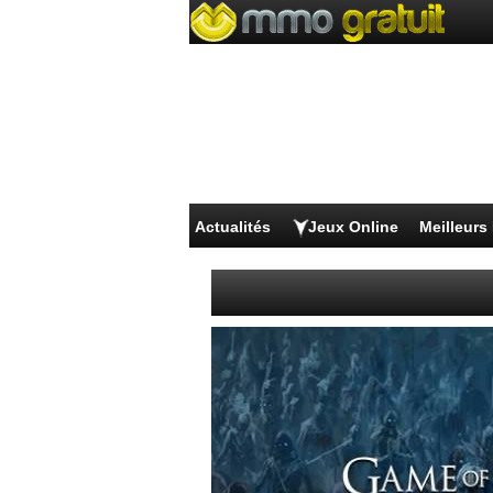
Actualités
Jeux Online
Meilleur