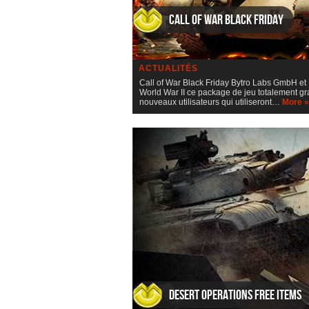
Call of War Black Friday
ACTUALITÉS
Call of War Black Friday Bytro Labs GmbH et
World War II ce package de jeu totalement gr
nouveaux utilisateurs qui utiliseront…
More »
Desert Operations FREE items