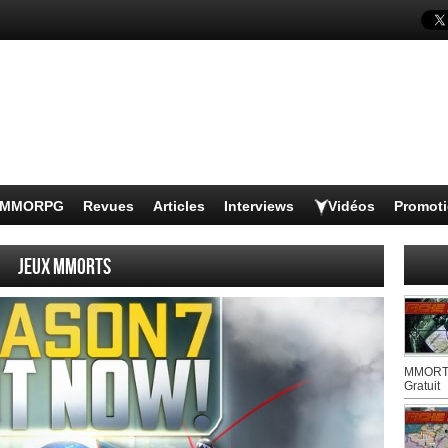
s MMORPG
Revues
Articles
Interviews
Vidéos
Promot
Jeux MMORTS
MMORTS
Gratuit