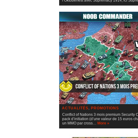
l’Oktoberfest avec Supremacy 1914, ici Sup
Conflict of Nations 3 mois pr
ACTUALITÉS
,
PROMOTIONS
Conflict of Nations 3 mois premium Security C
pack d’initiation (d’une valeur de 15 euros 
un MMO par cross…
More »