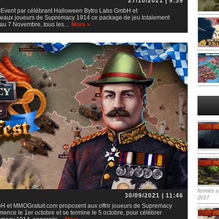
27/10/2021 | 9:59
e Event par célébrant Halloween Bytro Labs GmbH et
veaux joueurs de Supremacy 1914 ce package de jeu totalement
u’au 7 Novembre, tous les…
More »
fermés
su
30/09/2021 | 11:46
2017
H et MMOGratuit.com proposent aux offrir joueurs de Supremacy
nce le 1er octobre et se termine le 5 octobre, pour célébrer