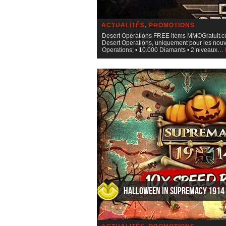
ACTUALITÉS
,
PROMOTIONS
Desert Operations FREE items MMOGratuit.co
Desert Operations, uniquement pour les nouve
Operations; • 10.000 Diamants • 2 niveaux…
Halloween in Supremacy 1914