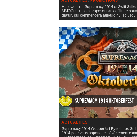
ACTUALITÉS
,
PROMOTIONS
Halloween in Supremacy 1914 et Swift Strik
MMOGratuit.com proposent aux offrir de nou
gratuit, qui commencera aujourd’hui et jusq
Supremacy 1914 Oktoberfest
ACTUALITÉS
Supremacy 1914 Oktoberfest Bytro Labs Gmb
1914 pour vous apporter cet événement comme