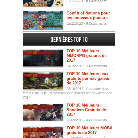
07/11/2023 -
0 Comments
Conflit of Nations pour
les nouveaux joueurs
02/11/2023 -
0 Comments
Dernières Top 10
TOP 10 Meilleurs
MMORPG gratuits de
2017
24/10/2017 -
2 Comments
TOP 10 Meilleurs jeux
gratuits par navigateur
de 2017
23/10/2017 -
Commentaires
fermés
sur TOP 10 Meilleurs jeux gratuits par navigateur de
2017
TOP 10 Meilleurs
Shooters Gratuits de
2017
26/09/2017 -
0 Comments
TOP 10 Meilleurs MOBA
gratuits de 2017