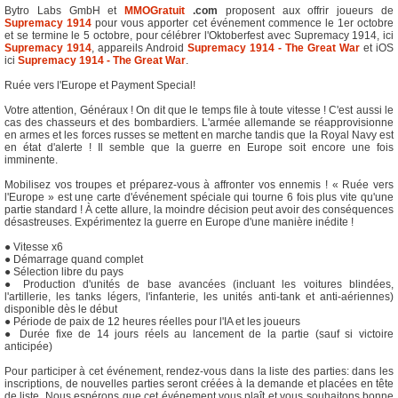
Bytro Labs GmbH et
MMOGratuit
.com
proposent aux offrir joueurs de
Supremacy 1914
pour vous apporter cet événement commence le 1er octobre
et se termine le 5 octobre, pour célébrer l'Oktoberfest avec Supremacy 1914, ici
Supremacy 1914
, appareils Android
Supremacy 1914 - The Great War
et iOS
ici
Supremacy 1914 - The Great War
.
Ruée vers l'Europe et Payment Special!
Votre attention, Généraux ! On dit que le temps file à toute vitesse ! C'est aussi le
cas des chasseurs et des bombardiers. L'armée allemande se réapprovisionne
en armes et les forces russes se mettent en marche tandis que la Royal Navy est
en état d'alerte ! Il semble que la guerre en Europe soit encore une fois
imminente.
Mobilisez vos troupes et préparez-vous à affronter vos ennemis ! « Ruée vers
l'Europe » est une carte d'événement spéciale qui tourne 6 fois plus vite qu'une
partie standard ! À cette allure, la moindre décision peut avoir des conséquences
désastreuses. Expérimentez la guerre en Europe d'une manière inédite !
● Vitesse x6
● Démarrage quand complet
● Sélection libre du pays
● Production d'unités de base avancées (incluant les voitures blindées,
l'artillerie, les tanks légers, l'infanterie, les unités anti-tank et anti-aériennes)
disponible dès le début
● Période de paix de 12 heures réelles pour l'IA et les joueurs
● Durée fixe de 14 jours réels au lancement de la partie (sauf si victoire
anticipée)
Pour participer à cet événement, rendez-vous dans la liste des parties: dans les
inscriptions, de nouvelles parties seront créées à la demande et placées en tête
de liste. Nous espérons que cet événement vous plaît et vous souhaitons bonne