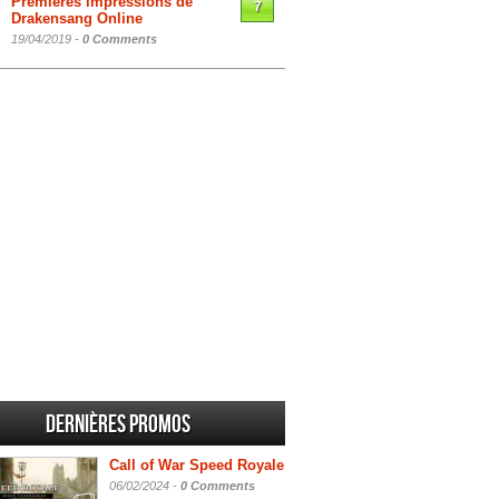
Premières impressions de
7
Drakensang Online
19/04/2019 -
0 Comments
Dernières promos
Call of War Speed Royale
06/02/2024 -
0 Comments