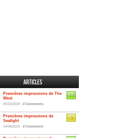
Articles
Premières impressions de The
6.5
West
05/10/2019 -
0 Comments
Premières impressions de
5
Seafight
14/09/2019 -
0 Comments