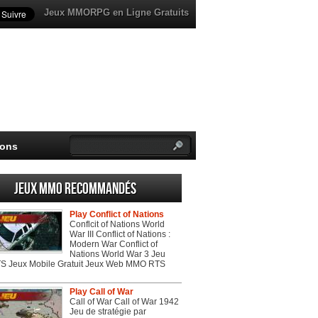
Jeux MMORPG en Ligne Gratuits
ions
Jeux MMO recommandés
Play Conflict of Nations
Conflcit of Nations World
War III Conflict of Nations :
Modern War Conflict of
Nations World War 3 Jeu
 Jeux Mobile Gratuit Jeux Web MMO RTS
Play Call of War
Call of War Call of War 1942
Jeu de stratégie par