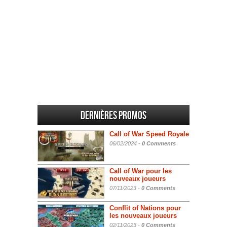
Dernières promos
Call of War Speed Royale
06/02/2024 -
0 Comments
Call of War pour les
nouveaux joueurs
07/11/2023 -
0 Comments
Conflit of Nations pour
les nouveaux joueurs
02/11/2023 -
0 Comments