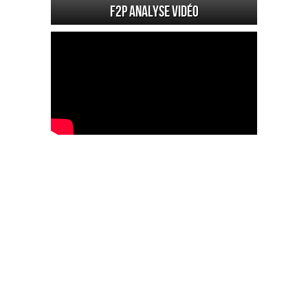
F2P Analyse vidéo