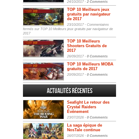
24/10/2017 -
2 Comments
TOP 10 Meilleurs jeux
gratuits par navigateur
de 2017
23/10/2017 -
Commentaires
fermés
sur TOP 10 Meilleurs jeux gratuits par navigateur de
2017
TOP 10 Meilleurs
Shooters Gratuits de
2017
26/09/2017 -
0 Comments
TOP 10 Meilleurs MOBA
gratuits de 2017
20/09/2017 -
0 Comments
Actualités Récentes
Seafight Le retour des
Crystal Raiders
Événement
23/07/2026 -
0 Comments
La saga épique de
NosTale continue
16/07/2026 -
0 Comments