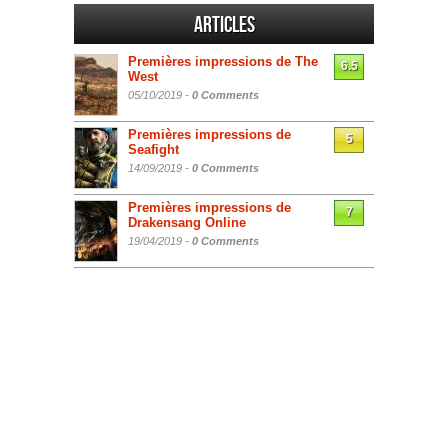
Articles
Premières impressions de The
6.5
West
05/10/2019 -
0 Comments
Premières impressions de
5
Seafight
14/09/2019 -
0 Comments
Premières impressions de
7
Drakensang Online
19/04/2019 -
0 Comments