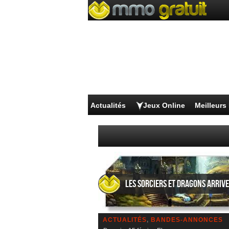
Actualités
Jeux Online
Meilleur
Les sorciers et dragons arriv
ACTUALITÉS
,
BANDES-ANNONCES