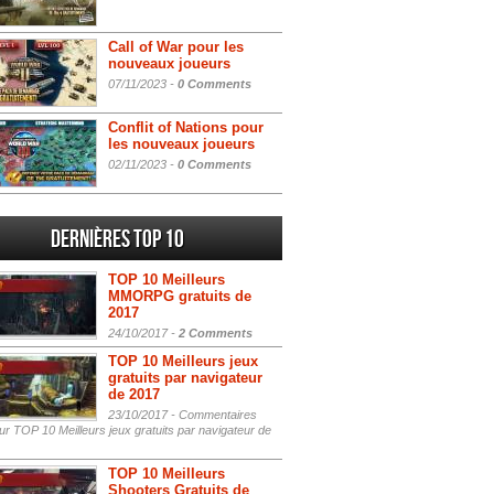
Call of War pour les
nouveaux joueurs
07/11/2023 -
0 Comments
Conflit of Nations pour
les nouveaux joueurs
02/11/2023 -
0 Comments
Dernières Top 10
TOP 10 Meilleurs
MMORPG gratuits de
2017
24/10/2017 -
2 Comments
TOP 10 Meilleurs jeux
gratuits par navigateur
de 2017
23/10/2017 -
Commentaires
r TOP 10 Meilleurs jeux gratuits par navigateur de
TOP 10 Meilleurs
Shooters Gratuits de