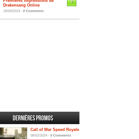
Premières impressions de
7
Drakensang Online
19/04/2019 -
0 Comments
Dernières promos
Call of War Speed Royale
06/02/2024 -
0 Comments