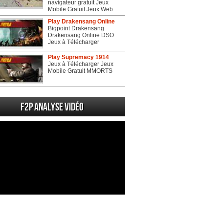
navigateur gratuit Jeux
Mobile Gratuit Jeux Web
Play Drakensang Online
Bigpoint Drakensang
Drakensang Online DSO
Jeux à Télécharger
Play Supremacy 1914
Jeux à Télécharger Jeux
Mobile Gratuit MMORTS
F2P Analyse vidéo