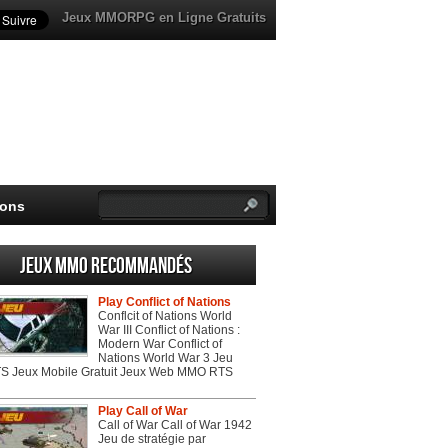
Jeux MMORPG en Ligne Gratuits
ions
Jeux MMO recommandés
Play Conflict of Nations
Conflcit of Nations World
War III Conflict of Nations :
Modern War Conflict of
Nations World War 3 Jeu
 Jeux Mobile Gratuit Jeux Web MMO RTS
Play Call of War
Call of War Call of War 1942
Jeu de stratégie par