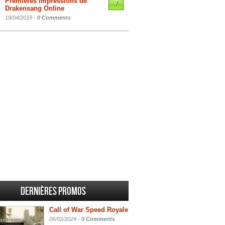
Premières impressions de
7
Drakensang Online
19/04/2019 -
0 Comments
Dernières promos
Call of War Speed Royale
06/02/2024 -
0 Comments