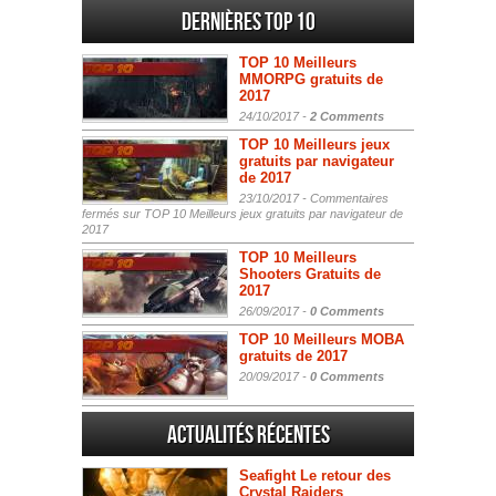
Dernières Top 10
TOP 10 Meilleurs
MMORPG gratuits de
2017
24/10/2017 -
2 Comments
TOP 10 Meilleurs jeux
gratuits par navigateur
de 2017
23/10/2017 -
Commentaires
fermés
sur TOP 10 Meilleurs jeux gratuits par navigateur de
2017
TOP 10 Meilleurs
Shooters Gratuits de
2017
26/09/2017 -
0 Comments
TOP 10 Meilleurs MOBA
gratuits de 2017
20/09/2017 -
0 Comments
Actualités Récentes
Seafight Le retour des
Crystal Raiders