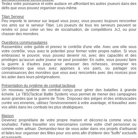
Testez votre puissance et votre audace en affrontant les autres joueurs dans des
défis que vous pouvez organiser vous-même.
Titan Serveur
Peu importe le serveur sur lequel vous jouez, vous pouvez toujours rencontrer
vos amis sur le serveur Titan. Les joueurs de tous les serveurs peuvent se
rendre ici pour créer un lieu de socialisation, de compétitions JcJ, ou pour
chasser des monstres.
Questions communautaires
Rassemblez votre guilde et prenez le contrôle d'une ville. Avec une ville sous
votre contrôle, vous avez le potentiel pour former votre propre nation. Si vous
embrassez le pouvoir, vous pouvez devenir roi, avec des capacités et des
privilèges qu'aucun autre joueur ne peut posséder. En outre, vous pouvez faire
la guerre à d'autres pays pour amasser des richesses, enseigner les
compétences que vous avez apprises à vos pairs, ou partager vos
connaissances des monstres que vous avez rencontrés avec des novices pour
les aider dans leurs pérégrinations.
Présentation du système de combat tactique
Un nouveau système de combat conçu pour gérer des batailles à grande
échelle. Le TBS(Tactical Battle System) vous permet de mener des campagnes
aussi grandes que la guerre de Troie. Disposez des pièges et des embuscades
contre vos ennemis, utilisez l'environnement à votre avantage, et travaillez avec
vos alliés dans les combats les plus stratégiques.
Maison
Devenez propriétaire de votre propre maison et décorez-la comme vous le
souhaitez. Faites travailler vos mercenaires comme votre chef personnel ou
comme votre artisan. Demandez-leur de vous aider dans vos projets d'artisanat
et faites leur organiser des fêtes pour vos amis afin d'obtenir des "buffs" exclusifs
et puissants.