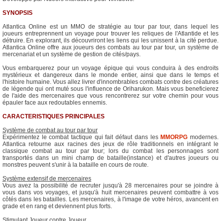
SYNOPSIS
Atlantica Online est un MMO de stratégie au tour par tour, dans lequel les
joueurs entreprennent un voyage pour trouver les reliques de l'Atlantide et les
détruire. En explorant, ils découvriront les liens qui les unissent à la cité perdue.
Atlantica Online offre aux joueurs des combats au tour par tour, un système de
mercenariat et un système de gestion de cités/pays.
Vous embarquerez pour un voyage épique qui vous conduira à des endroits
mystérieux et dangereux dans le monde entier, ainsi que dans le temps et
l'histoire humaine. Vous allez livrer d'innombrables combats contre des créatures
de légende qui ont muté sous l'influence de Oriharukon. Mais vous beneficierez
de l'aide des mercenaires que vous rencontrerez sur votre chemin pour vous
épauler face aux redoutables ennemis.
CARACTERISTIQUES PRINCIPALES
Système de combat au tour par tour
Expérimentez le combat tactique qui fait défaut dans les
MMORPG
modernes.
Atlantica retourne aux racines des jeux de rôle traditionnels en intégrant le
classique combat au tour par tour; lors du combat les personnages sont
transportés dans un mini champ de bataille(instance) et d'autres joueurs ou
monstres peuvent s'unir à la bataille en cours de route.
Système extensif de mercenaires
Vous avez la possibilité de recruter jusqu'à 28 mercenaires pour se joindre à
vous dans vos voyages, et jusqu'à huit mercenaires peuvent combattre à vos
côtés dans les batailles. Les mercenaires, à l'image de votre héros, avancent en
grade et en rang et deviennent plus forts.
Stimulant Joueur contre Joueur