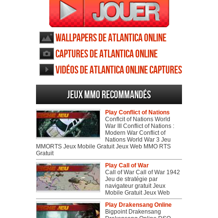
Wallpapers de Atlantica Online
Captures d'écran
Captures de Atlantica Online
Captures d'écran
Vidéos de Atlantica Online Captures
d'écran
Jeux MMO recommandés
Play Conflict of Nations
Conflcit of Nations World
War III Conflict of Nations :
Modern War Conflict of
Nations World War 3 Jeu
MMORTS Jeux Mobile Gratuit Jeux Web MMO RTS
Gratuit
Play Call of War
Call of War Call of War 1942
Jeu de stratégie par
navigateur gratuit Jeux
Mobile Gratuit Jeux Web
Play Drakensang Online
Bigpoint Drakensang