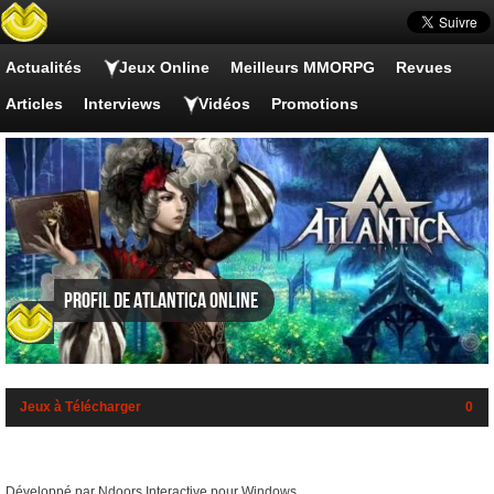
Actualités
Jeux Online
Meilleurs MMORPG
Revues
Articles
Interviews
Vidéos
Promotions
Profil de Atlantica Online
Jeux à Télécharger
0
Développé par Ndoors Interactive pour Windows.