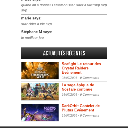
quand on a donner l email on star rider a vie?svp svp
svp
marie says:
star rider a vie svp
Stéphane M says:
le meilleur jeu
Actualités Récentes
Seafight Le retour des
Crystal Raiders
Événement
23/07/2026 -
0 Comments
La saga épique de
NosTale continue
16/07/2026 -
0 Comments
DarkOrbit Gantelet de
Plutus Événement
15/07/2026 -
0 Comments