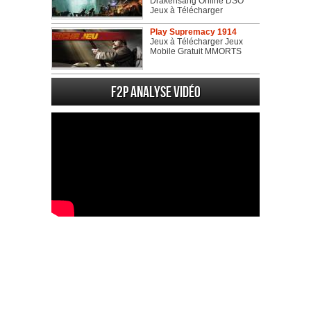
Drakensang Online DSO
Jeux à Télécharger
Play Supremacy 1914
Jeux à Télécharger Jeux
Mobile Gratuit MMORTS
F2P Analyse vidéo