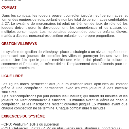
COMBAT
Dans les combats, les joueurs peuvent contrôler jusqu'à neuf personnages, et
former des équipes de trois, portant le nombre total de personnages contrôlables
à 27. Le système de mercenaires introduit un élément de jeux de rôle, où les
joueurs doivent gérer le développement, les compétences et les classes de
multiples personnages. Les mercenaires peuvent être obtenus enfants, élevés,
mariés à d'autres mercenaires et même enfanter leur propre progéniture.
GESTION VILLE/PAYS
Le système de gestion de villes/pays place la stratégie à un niveau supérieur en
permettant aux joueurs de contrôler les villes et guerroyer les uns avec les
autres. Une fois que le joueur contrôle une ville, il doit planifier la culture, le
commerce et l'industrie, et même définir l'emplacement des bâtiments pour un
rendement maximum.
LIGUE LIBRE
Les ligues libres permettent aux joueurs d'affiner leurs aptitudes au combat
grâce à une compétition permanente avec d'autres joueurs à des niveaux
similaires.
Il y a huit compétitions par jour (toutes les 3 heures) qui durent 90 minutes, et les
joueurs peuvent commencer à s'inscrire 10 minutes avant le début de chaque
compétition, et les inscriptions restent ouvertes jusqu'à 15 minutes avant que
chaque compétition ne se termine. Chaque combat dure 9 minutes.
EXIGENCES DU SYSTÈME
- CPU: Pentium 4 1GHz ou supérieur
- VGA: GeForce4 Ti4200, 64 Mo ou plus (vertex pixel shading support requis)