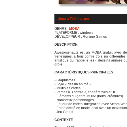
Jeux à Télécharger
GENRE :
MOBA
PLATEFORME : windows
DÉVELOPPEUR : Ronimo Games
DESCRIPTION
Awesomenauts est un MOBA gratuit avec des
frénétiques, à trois contre trois sur différent
artistique qui rappelle les « dessins animés d
drôle.
CARACTÉRISTIQUES PRINCIPALES
- Graphismes
- Style « dessin animé »
- Multiples cartes
- Parties à 3 contre 3, coopératives et JCJ
- Éléments du genre MOBA (tours, créatures)
- Nombreux personnages
- Éditeur de cartes, intégration avec Steam Wo
- Écran divisé en mode local avec un maximum 
- Jeu Gratuit
CONTEXTE