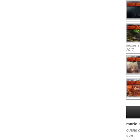
fermés
su
2017
marie 
quand o
svp