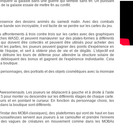
onquérir la galaxie dans une guerre qui semble sans fin. Un puissant
e la galaxie essaie de mettre fin au conflit.
l'essence des dessins animés du samedi matin. Avec des combats
 bande son incroyable, il est facile de se perdre sur les cartes du jeu.
s affrontements à trois contre trois sur les cartes avec des graphiques
uches WASD, et peuvent manœuvrer sur des plates-formes à différents
qui doivent être collectés et peuvent être utilisés pour acheter des
t les parties, les joueurs peuvent gagner des points d'expérience en
 l'équipe, et sert à obtenir plus de vie et de dégâts. L'objectif est
détruire les tours de défense pour atteindre la structure solaire de
rs débloquent des bonus et gagnent de l'expérience individuelle. Cela
la boutique.
s personnages, des portraits et des objets cosmétiques avec la monnaie
 Awesomenauts. Les joueurs se déplacent à gauche et à droite à l'aide
et S pour monter ou descendre sur les différents étages de chaque carte.
uris et en pointant le curseur. En fonction du personnage choisi, les
ans la boutique sont différents.
l'instar des MOBA classiques), des plateformes qui vont de haut en bas
roussailleuses servent aux joueurs à se camoufler et prendre l'ennemi
e et des vagues de créatures en mouvement comme dans les MOBAs