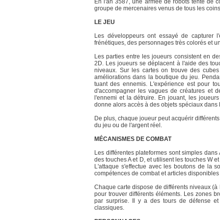
En l'an 3587, une armée de robots tente de c
groupe de mercenaires venus de tous les coins d
LE JEU
Les développeurs ont essayé de capturer 
frénétiques, des personnages très colorés et une
Les parties entre les joueurs consistent en de
2D. Les joueurs se déplacent à l'aide des to
niveaux. Sur les cartes on trouve des cubes 
améliorations dans la boutique du jeu. Pendan
tuant des ennemis. L'expérience est pour toute
d'accompagner les vagues de créatures et de 
l'ennemi et la détruire. En jouant, les joueu
donne alors accès à des objets spéciaux dans 
De plus, chaque joueur peut acquérir différent
du jeu ou de l'argent réel.
MÉCANISMES DE COMBAT
Les différentes plateformes sont simples dans
des touches A et D, et utilisent les touches W 
L'attaque s'effectue avec les boutons de la so
compétences de combat et articles disponibles d
Chaque carte dispose de différents niveaux (à 
pour trouver différents éléments. Les zones b
par surprise. Il y a des tours de défens
classiques.