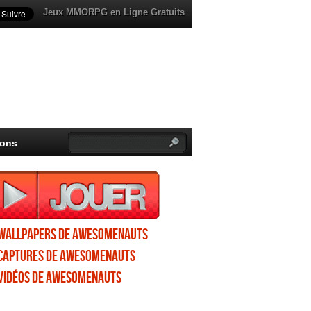
Jeux MMORPG en Ligne Gratuits
ions
Wallpapers de Awesomenauts
Captures de Awesomenauts
Vidéos de Awesomenauts