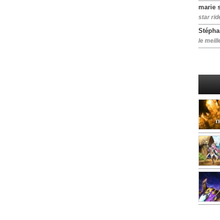
marie 
star rid
Stépha
le meill