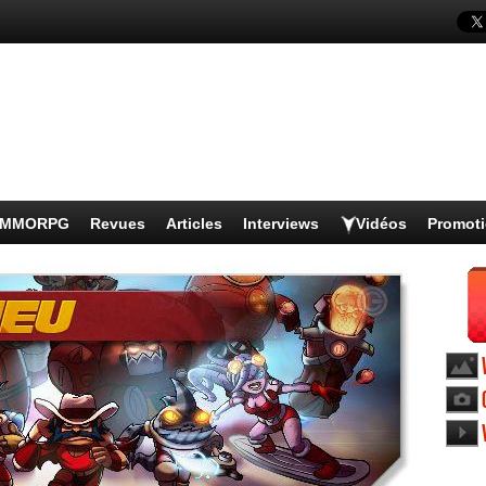
s MMORPG
Revues
Articles
Interviews
Vidéos
Promot