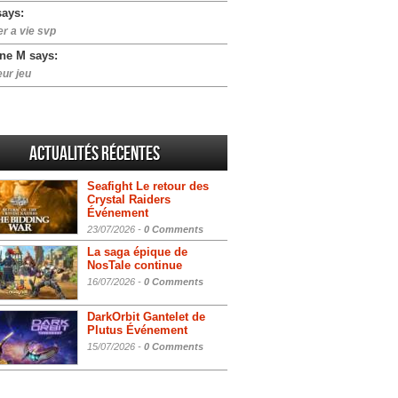
says:
er a vie svp
ne M says:
eur jeu
Actualités Récentes
Seafight Le retour des
Crystal Raiders
Événement
23/07/2026 -
0 Comments
La saga épique de
NosTale continue
16/07/2026 -
0 Comments
DarkOrbit Gantelet de
Plutus Événement
15/07/2026 -
0 Comments