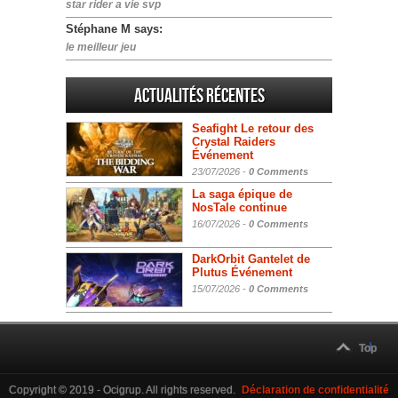
star rider a vie svp
Stéphane M says:
le meilleur jeu
Actualités Récentes
Seafight Le retour des
Crystal Raiders
Événement
23/07/2026 -
0 Comments
La saga épique de
NosTale continue
16/07/2026 -
0 Comments
DarkOrbit Gantelet de
Plutus Événement
15/07/2026 -
0 Comments
Top
Copyright © 2019 - Ocigrup. All rights reserved.
Déclaration de confidentialité