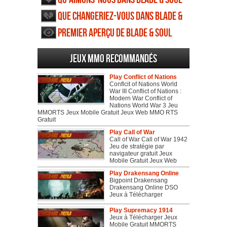
Que changeriez-vous dans Blade &
Soul
Premier aperçu de Blade & Soul
Jeux MMO recommandés
Play Conflict of Nations
Conflcit of Nations World
War III Conflict of Nations :
Modern War Conflict of
Nations World War 3 Jeu
MMORTS Jeux Mobile Gratuit Jeux Web MMO RTS
Gratuit
Play Call of War
Call of War Call of War 1942
Jeu de stratégie par
navigateur gratuit Jeux
Mobile Gratuit Jeux Web
Play Drakensang Online
Bigpoint Drakensang
Drakensang Online DSO
Jeux à Télécharger
Play Supremacy 1914
Jeux à Télécharger Jeux
Mobile Gratuit MMORTS