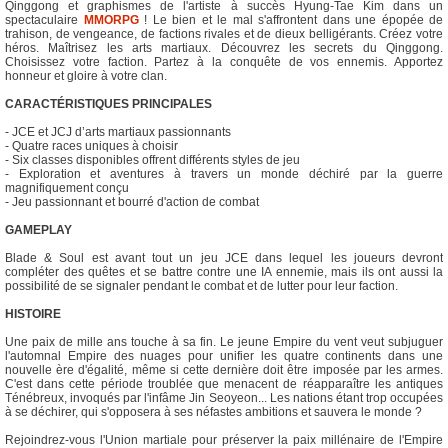
Qinggong et graphismes de l'artiste à succès Hyung-Tae Kim dans un
spectaculaire
MMORPG
! Le bien et le mal s'affrontent dans une épopée de
trahison, de vengeance, de factions rivales et de dieux belligérants. Créez votre
héros. Maîtrisez les arts martiaux. Découvrez les secrets du Qinggong.
Choisissez votre faction. Partez à la conquête de vos ennemis. Apportez
honneur et gloire à votre clan.
CARACTÉRISTIQUES PRINCIPALES
- JCE et JCJ d’arts martiaux passionnants
- Quatre races uniques à choisir
- Six classes disponibles offrent différents styles de jeu
- Exploration et aventures à travers un monde déchiré par la guerre
magnifiquement conçu
- Jeu passionnant et bourré d'action de combat
GAMEPLAY
Blade & Soul est avant tout un jeu JCE dans lequel les joueurs devront
compléter des quêtes et se battre contre une IA ennemie, mais ils ont aussi la
possibilité de se signaler pendant le combat et de lutter pour leur faction.
HISTOIRE
Une paix de mille ans touche à sa fin. Le jeune Empire du vent veut subjuguer
l'automnal Empire des nuages pour unifier les quatre continents dans une
nouvelle ère d'égalité, même si cette dernière doit être imposée par les armes.
C'est dans cette période troublée que menacent de réapparaître les antiques
Ténébreux, invoqués par l'infâme Jin Seoyeon... Les nations étant trop occupées
à se déchirer, qui s'opposera à ses néfastes ambitions et sauvera le monde ?
Rejoindrez-vous l'Union martiale pour préserver la paix millénaire de l'Empire