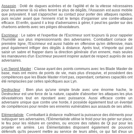
Assassin
: Doté de dagues acérées et de l'agilité et de la vitesse nécessaires
pour les amener là où elles feront le plus de dégâts, l'Assassin est aussi mobile
que polyvalent. Il sait s'approcher au contact pour porter des attaques rapides,
puis reculer avant que l'ennemi n'ait le temps d'organiser une contre-attaque
efficace. Et enfin, quand il a trop d'adversaires à gérer, il peut les garder sur des
charbons ardents avec ses pièges dévastateurs.
Escrimeur
: Le sabre et l'expertise de l'Escrimeur sont toujours là pour rappeler
l'humilité aux plus impressionnants des adversaires. Combattant coriace de
première ligne, l'Escrimeur est aussi habile en offensive qu'en défensive, mais
peut également infliger des dégâts à distance. Après tout, n'importe qui peut
saisir un sabre et frapper dans la direction générale d'un ennemi, mais seules
les manœuvres d'un Escrimeur peuvent inspirer autant de respect auprès de ses
adversaires.
Lyn Sword Master
: Classe ayant des points communs avec les Blade Master de
base, mais ont moins de points de vie, mais plus d'esquive, et possèdent des
compétences que les Blade Master n'ont pas, cependant, certaines capacités ont
été remplacées par celles spécifiques aux Lyn.
Destructeur
: Bien plus qu'une simple brute avec une énorme hache, le
Destructeur est une force de la nature, capable d'absorber les attaques les plus
dévastatrices tout en ripostant avec puissance. Aussi efficace contre un
adversaire unique que contre une horde, il possède également tout un éventail
de compétences pour rendre ses ennemis vulnérables aux assauts de ses alliés.
Elémentaliste
: Combattant à distance maîtrisant la puissance des éléments pour
subjuguer ses adversaires, l'Élémentaliste utilise le froid pour les geler sur place,
le feu pour les réduire en cendres, ou encore des rafales de Qi pur pour les
projeter en arrière. Les Élémentalistes disposent également de pouvoirs
défensifs qu'ils peuvent mettre au service de leurs alliés, ce qui fait d'eux un