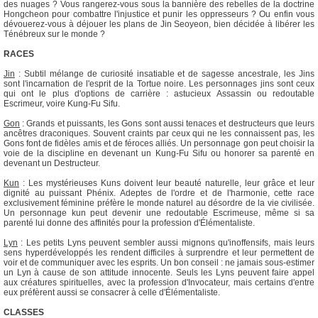
des nuages ? Vous rangerez-vous sous la bannière des rebelles de la doctrine
Hongcheon pour combattre l'injustice et punir les oppresseurs ? Ou enfin vous
dévouerez-vous à déjouer les plans de Jin Seoyeon, bien décidée à libérer les
Ténébreux sur le monde ?
RACES
Jin
: Subtil mélange de curiosité insatiable et de sagesse ancestrale, les Jins
sont l'incarnation de l'esprit de la Tortue noire. Les personnages jins sont ceux
qui ont le plus d'options de carrière : astucieux Assassin ou redoutable
Escrimeur, voire Kung-Fu Sifu.
Gon
: Grands et puissants, les Gons sont aussi tenaces et destructeurs que leurs
ancêtres draconiques. Souvent craints par ceux qui ne les connaissent pas, les
Gons font de fidèles amis et de féroces alliés. Un personnage gon peut choisir la
voie de la discipline en devenant un Kung-Fu Sifu ou honorer sa parenté en
devenant un Destructeur.
Kun
: Les mystérieuses Kuns doivent leur beauté naturelle, leur grâce et leur
dignité au puissant Phénix. Adeptes de l'ordre et de l'harmonie, cette race
exclusivement féminine préfère le monde naturel au désordre de la vie civilisée.
Un personnage kun peut devenir une redoutable Escrimeuse, même si sa
parenté lui donne des affinités pour la profession d'Élémentaliste.
Lyn
: Les petits Lyns peuvent sembler aussi mignons qu'inoffensifs, mais leurs
sens hyperdéveloppés les rendent difficiles à surprendre et leur permettent de
voir et de communiquer avec les esprits. Un bon conseil : ne jamais sous-estimer
un Lyn à cause de son attitude innocente. Seuls les Lyns peuvent faire appel
aux créatures spirituelles, avec la profession d'Invocateur, mais certains d'entre
eux préfèrent aussi se consacrer à celle d'Élémentaliste.
CLASSES