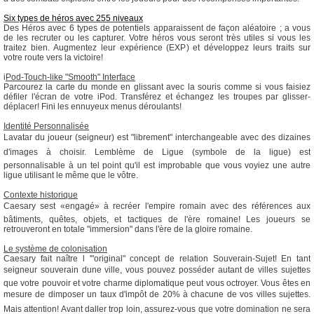
Six types de héros avec 255 niveaux
Des Héros avec 6 types de potentiels apparaissent de façon aléatoire ; a vous
de les recruter ou les capturer. Votre héros vous seront très utiles si vous les
traitez bien. Augmentez leur expérience (EXP) et développez leurs traits sur
votre route vers la victoire!
i
Pod-Touch-like "Smooth" Interface
Parcourez la carte du monde en glissant avec la souris comme si vous faisiez
défiler l'écran de votre iPod. Transférez et échangez les troupes par glisser-
déplacer! Fini les ennuyeux menus déroulants!
Identité Personnalisée
Lavatar du joueur (seigneur) est "librement" interchangeable avec des dizaines
d'images à choisir. Lemblème de Ligue (symbole de la ligue) est
personnalisable à un tel point qu'il est improbable que vous voyiez une autre
ligue utilisant le même que le vôtre.
Contexte historique
Caesary sest «engagé» à recréer l'empire romain avec des références aux
bâtiments, quêtes, objets, et tactiques de l'ère romaine! Les joueurs se
retrouveront en totale "immersion" dans l'ère de la gloire romaine.
Le système de colonisation
Caesary fait naître l '"original" concept de relation Souverain-Sujet! En tant
seigneur souverain dune ville, vous pouvez posséder autant de villes sujettes
que votre pouvoir et votre charme diplomatique peut vous octroyer. Vous êtes en
mesure de dimposer un taux d'impôt de 20% à chacune de vos villes sujettes.
Mais attention! Avant daller trop loin, assurez-vous que votre domination ne sera