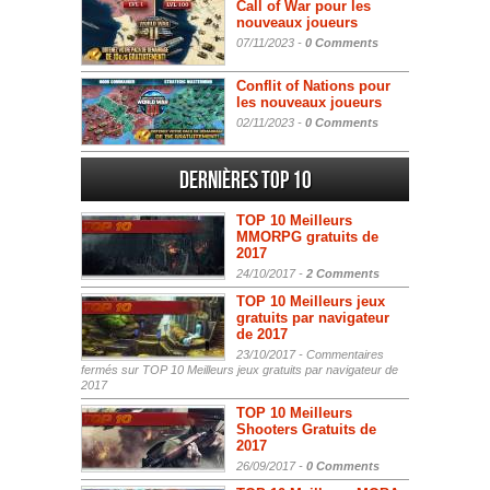
Call of War pour les
nouveaux joueurs
07/11/2023 -
0 Comments
Conflit of Nations pour
les nouveaux joueurs
02/11/2023 -
0 Comments
Dernières Top 10
TOP 10 Meilleurs
MMORPG gratuits de
2017
24/10/2017 -
2 Comments
TOP 10 Meilleurs jeux
gratuits par navigateur
de 2017
23/10/2017 -
Commentaires
fermés
sur TOP 10 Meilleurs jeux gratuits par navigateur de
2017
TOP 10 Meilleurs
Shooters Gratuits de
2017
26/09/2017 -
0 Comments