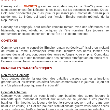
Caesary est un
MMORTS
gratuit sur navigateur inspiré de Sim-City avec des
combats en temps réel. L'économie est basée sur les sesterces, mais des Kreds-
Gold sont disponibles pour les joueurs puissants pour monter de niveau plus
rapidement. Le thème est basé sur l'Ancien Empire romain (période de la
République).
Caesary est «engagé» pour recréer l'empire romain avec des références aux
bâtiments, quêtes, objets, et tactiques de l'ère romaine! Les joueurs se
retrouveront en totale "immersion" dans l'ère de la gloire romaine.
CONTEXTE
Commencez comme consul de l'Empire romain et réécrivez l'histoire en mettant
de l'ordre à Rome. Développez votre ville, recrutez des héros, formez des
armées dévastatrices, conquérez des terres et forgez votre empire. Combattez
d'autres joueurs et des monstres dans des combats stratégiques en temps réel.
Faites-vous un chemin à travers une carte du monde massive.
PRINCIPALES CARACTÉRISTIQUES
Replay des Combats
Vous pouvez simuler la grandeur des batailles passées par les animations
graphiques et les statistiques détaillées des combats dans le journal. Le jeu est
à la fois plaisant graphiquement et éducatif.
Combats Acharnés
Caesary vous permet de vous joindre aux batailles des autres joueurs à
n'importe quel moment et permet aux autres de se joindre à vos propres
batailles. (En théorie, les joueurs de tout le serveur peuvent entrer dans une
bataille en cours!). Le Colisée pour les simulations de guerre vous donne accès
à des combats explosifs entre les joueurs pour des récompenses importantes.