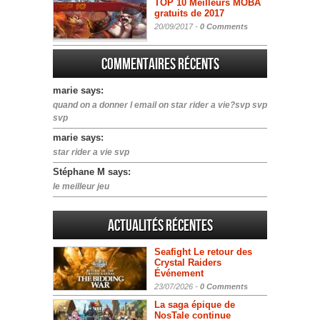
TOP 10 Meilleurs MOBA
gratuits de 2017
20/09/2017 -
0 Comments
Commentaires récents
marie says:
quand on a donner l email on star rider a vie?svp svp
svp
marie says:
star rider a vie svp
Stéphane M says:
le meilleur jeu
Actualités Récentes
Seafight Le retour des
Crystal Raiders
Événement
23/07/2026 -
0 Comments
La saga épique de
NosTale continue