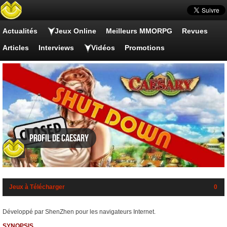
Actualités
Jeux Online
Meilleurs MMORPG
Revues
Articles
Interviews
Vidéos
Promotions
Profil de Caesary
Jeux à Télécharger
0
Développé par ShenZhen pour les navigateurs Internet.
SYNOPSIS