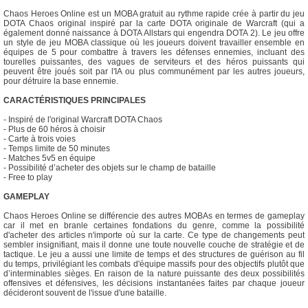
Chaos Heroes Online est un MOBA gratuit au rythme rapide crée à partir du jeu
DOTA Chaos original inspiré par la carte DOTA originale de Warcraft (qui a
également donné naissance à DOTA Allstars qui engendra DOTA 2). Le jeu offre
un style de jeu MOBA classique où les joueurs doivent travailler ensemble en
équipes de 5 pour combattre à travers les défenses ennemies, incluant des
tourelles puissantes, des vagues de serviteurs et des héros puissants qui
peuvent être joués soit par l'IA ou plus communément par les autres joueurs,
pour détruire la base ennemie.
CARACTÉRISTIQUES PRINCIPALES
- Inspiré de l'original Warcraft DOTA Chaos
- Plus de 60 héros à choisir
- Carte à trois voies
- Temps limite de 50 minutes
- Matches 5v5 en équipe
- Possibilité d’acheter des objets sur le champ de bataille
- Free to play
GAMEPLAY
Chaos Heroes Online se différencie des autres MOBAs en termes de gameplay
car il met en branle certaines fondations du genre, comme la possibilité
d'acheter des articles n'importe où sur la carte. Ce type de changements peut
sembler insignifiant, mais il donne une toute nouvelle couche de stratégie et de
tactique. Le jeu a aussi une limite de temps et des structures de guérison au fil
du temps, privilégiant les combats d'équipe massifs pour des objectifs plutôt que
d’interminables sièges. En raison de la nature puissante des deux possibilités
offensives et défensives, les décisions instantanées faites par chaque joueur
décideront souvent de l'issue d'une bataille.