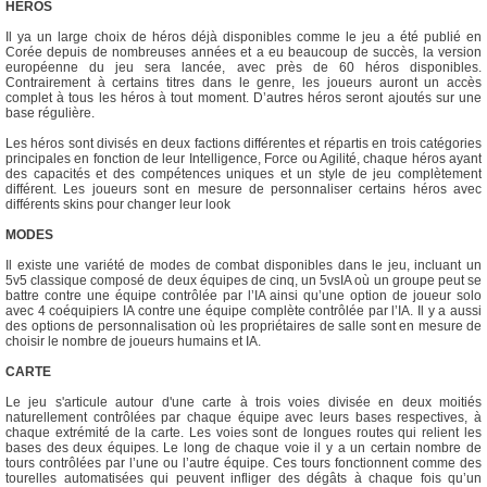
HEROS
Il ya un large choix de héros déjà disponibles comme le jeu a été publié en
Corée depuis de nombreuses années et a eu beaucoup de succès, la version
européenne du jeu sera lancée, avec près de 60 héros disponibles.
Contrairement à certains titres dans le genre, les joueurs auront un accès
complet à tous les héros à tout moment. D’autres héros seront ajoutés sur une
base régulière.
Les héros sont divisés en deux factions différentes et répartis en trois catégories
principales en fonction de leur Intelligence, Force ou Agilité, chaque héros ayant
des capacités et des compétences uniques et un style de jeu complètement
différent. Les joueurs sont en mesure de personnaliser certains héros avec
différents skins pour changer leur look
MODES
Il existe une variété de modes de combat disponibles dans le jeu, incluant un
5v5 classique composé de deux équipes de cinq, un 5vsIA où un groupe peut se
battre contre une équipe contrôlée par l’IA ainsi qu’une option de joueur solo
avec 4 coéquipiers IA contre une équipe complète contrôlée par l’IA. Il y a aussi
des options de personnalisation où les propriétaires de salle sont en mesure de
choisir le nombre de joueurs humains et IA.
CARTE
Le jeu s'articule autour d'une carte à trois voies divisée en deux moitiés
naturellement contrôlées par chaque équipe avec leurs bases respectives, à
chaque extrémité de la carte. Les voies sont de longues routes qui relient les
bases des deux équipes. Le long de chaque voie il y a un certain nombre de
tours contrôlées par l’une ou l’autre équipe. Ces tours fonctionnent comme des
tourelles automatisées qui peuvent infliger des dégâts à chaque fois qu’un