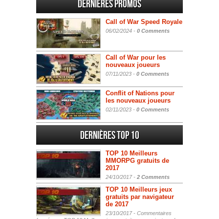
Dernières promos
Call of War Speed Royale
06/02/2024 -
0 Comments
Call of War pour les
nouveaux joueurs
07/11/2023 -
0 Comments
Conflit of Nations pour
les nouveaux joueurs
02/11/2023 -
0 Comments
Dernières Top 10
TOP 10 Meilleurs
MMORPG gratuits de
2017
24/10/2017 -
2 Comments
TOP 10 Meilleurs jeux
gratuits par navigateur
de 2017
23/10/2017 -
Commentaires