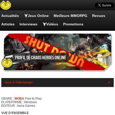
Actualités
Jeux Online
Meilleurs MMORPG
Revues
Articles
Interviews
Vidéos
Promotions
Profil de Chaos Heroes Online
Jeux à Télécharger
0
GENRE :
MOBA
Free to Play
PLATEFORME : Windows
ÉDITEUR : Aeria Games
VUE D'ENSEMBLE