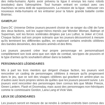
des méta-humains. Après avoir prévenu la ligue il envoya les nano robots
(exobytes) dans l'atmosphère. Tout humain entrant en contact avec ces
machines se verra doté de superpouvoirs. La mission de la ligue : retrouver ces
nouveaux méta-humains et les entrainer pour la future grande bataille contre
Brainiac.
GAMEPLAY
Dans DC Universe Online joueurs peuvent choisir de se ranger du côté de l'une
des deux factions, soit les super-héros menés par Wonder Woman, Batman et
Superman, soit les forces scélérates dirigées par Lex Luthor, le Joker et Circé.
Chaque faction suit son propre scénario que les joueurs découvriront à mesure
qu'ils terminent les différentes quêtes, en explorant certains endroits célèbres
des bandes dessinées, des dessins animés et des films.
Les joueurs peuvent créer leur propre personnage en personnalisant
complètement son look ainsi que son style de combat, ses types de pouvoirs et
le type d'armes qu'ils souhaitent utiliser dans la bataille.
PERSONNAGES LÉGENDAIRES
Mis à part les trois mentors qui dirigent chaque faction, les joueurs vont
rencontrer un casting de personnages célèbres à mesure qu'ils progressent
dans le jeu, que ce soit des visages célèbres qui gravitent en arrière-plan ou
d’autres avec leurs propres séries de quêtes que les joueurs peuvent suivre. Les
joueurs vont rencontrer des personnages bien connus tels que Mister Freeze,
Green Lantern, Flash et Doomsday, mais aussi des personnages non-héroïques
comme le commissaire Gordon, Lana Lang et Vicki Vale.
LIEUX DE LÉGENDAIRES
Les joueurs seront en mesure de se rendre à certains endroits bien connus des