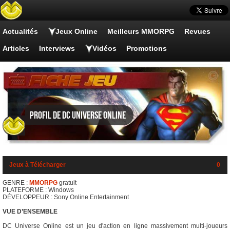
Actualités
Jeux Online
Meilleurs MMORPG
Revues
Articles
Interviews
Vidéos
Promotions
Profil de DC Universe Online
Jeux à Télécharger
0
GENRE :
MMORPG
gratuit
PLATEFORME : Windows
DÉVELOPPEUR : Sony Online Entertainment
VUE D’ENSEMBLE
DC Universe Online est un jeu d'action en ligne massivement multi-joueurs