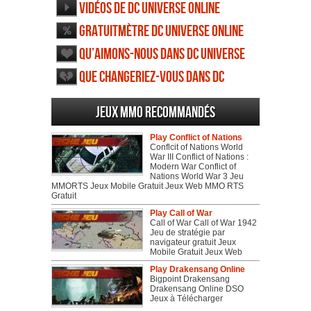
Vidéos de DC Universe Online
Gratuitmètre DC Universe Online
Qu’aimons-nous dans DC Universe
Online
Que changeriez-vous dans DC
Universe Online
Jeux MMO recommandés
Play Conflict of Nations
Conflcit of Nations World
War III Conflict of Nations :
Modern War Conflict of
Nations World War 3 Jeu
MMORTS Jeux Mobile Gratuit Jeux Web MMO RTS
Gratuit
Play Call of War
Call of War Call of War 1942
Jeu de stratégie par
navigateur gratuit Jeux
Mobile Gratuit Jeux Web
Play Drakensang Online
Bigpoint Drakensang
Drakensang Online DSO
Jeux à Télécharger