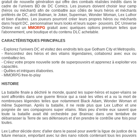
gratuit de nouvelle génération qui offre des combats réalistes inédits dans le
cadre de l’univers BD de DC Comics. Les joueurs doivent choisir leur camp
(héros ou méchant) afin de combattre aux côtés de leurs héros et méchants
préférés de DC, dont Batman, le Joker, Superman, Wonder Woman, Lex Luthor
et bien d'autres. Les joueurs pourront créer leurs propres héros ou méchants
dans l'esprit DC, personnaliser leurs looks et leurs super- pouvoirs. DC Universe
Online est un
MMORPG
gratuit avec quelques options premium telles que
l'abonnement, une boutique et du contenu DLC achetable.
CARACTÉRISTIQUES PRINCIPALES
- Explorez l'univers DC et visitez des endroits tels que Gotham City et Metropolis.
- Rencontrez des héros et des vilains légendaires, collaborez avec eux ou
combattez-les.
- Créez votre propre nouvelle sorte de superpouvoirs et apprenez à exploiter vos
capacités.
- Quêtes et intrigues élaborées.
- MMORPG free-to-play
HISTOIRE
La bataille finale a déchiré le monde, quand les super-héros et super-vilains se
sont affrontés dans une guerre féroce qui a rasé les villes et a vu la mort de
nombreuses légendes telles que notamment Black Adam, Wonder Woman et
même Superman. Après la bataille, il ne reste plus que Lex Luthor et une
poignée de ses compagnons super vilains. Mais peu d’entre eux savent que
toute la bataille avait été orchestrée par Brainiac dans une tentative de
débarrasser la Terre de ses défenseurs et d’en prendre le contrôle une fois pour
toutes.
Lex Luthor décide donc d'aller dans le passé pour avertir la ligue de justice de la
future menace, emportant avec lui des nano robots contenant tous les pouvoirs