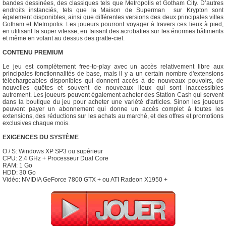
bandes dessinées, des classiques tels que Metropolis et Gotham City. D’autres
endroits instanciés, tels que la Maison de Superman sur Krypton sont
également disponibles, ainsi que différentes versions des deux principales villes
Gotham et Metropolis. Les joueurs pourront voyager à travers ces lieux à pied,
en utilisant la super vitesse, en faisant des acrobaties sur les énormes bâtiments
et même en volant au dessus des gratte-ciel.
CONTENU PREMIUM
Le jeu est complètement free-to-play avec un accès relativement libre aux
principales fonctionnalités de base, mais il y a un certain nombre d'extensions
téléchargeables disponibles qui donnent accès à de nouveaux pouvoirs, de
nouvelles quêtes et souvent de nouveaux lieux qui sont inaccessibles
autrement. Les joueurs peuvent également acheter des Station Cash qui servent
dans la boutique du jeu pour acheter une variété d'articles. Sinon les joueurs
peuvent payer un abonnement qui donne un accès complet à toutes les
extensions, des réductions sur les achats au marché, et des offres et promotions
exclusives chaque mois.
EXIGENCES DU SYSTÈME
O / S: Windows XP SP3 ou supérieur
CPU: 2.4 GHz + Processeur Dual Core
RAM: 1 Go
HDD: 30 Go
Vidéo: NVIDIA GeForce 7800 GTX + ou ATI Radeon X1950 +