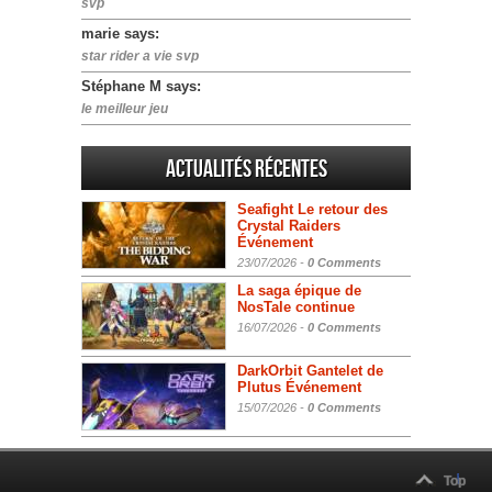
svp
marie says:
star rider a vie svp
Stéphane M says:
le meilleur jeu
Actualités Récentes
Seafight Le retour des
Crystal Raiders
Événement
23/07/2026 -
0 Comments
La saga épique de
NosTale continue
16/07/2026 -
0 Comments
DarkOrbit Gantelet de
Plutus Événement
15/07/2026 -
0 Comments
Top