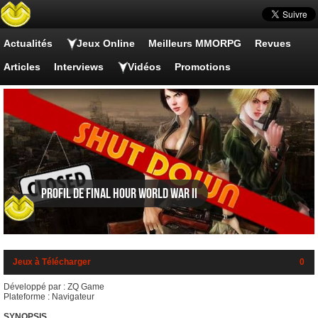
Actualités
Jeux Online
Meilleurs MMORPG
Revues
Articles
Interviews
Vidéos
Promotions
Profil de Final Hour World War II
Jeux à Télécharger
0
Développé par : ZQ Game
Plateforme : Navigateur
SYNOPSIS