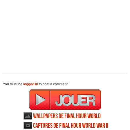
You must be
logged in
to post a comment.
Wallpapers de Final Hour World
War II
Captures de Final Hour World War II