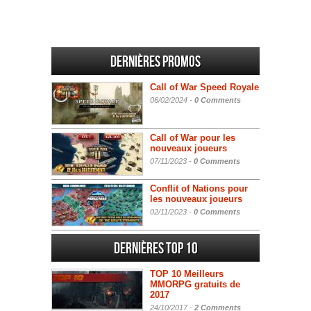
Dernières promos
Call of War Speed Royale
06/02/2024 -
0 Comments
Call of War pour les
nouveaux joueurs
07/11/2023 -
0 Comments
Conflit of Nations pour
les nouveaux joueurs
02/11/2023 -
0 Comments
Dernières Top 10
TOP 10 Meilleurs
MMORPG gratuits de
2017
24/10/2017 -
2 Comments