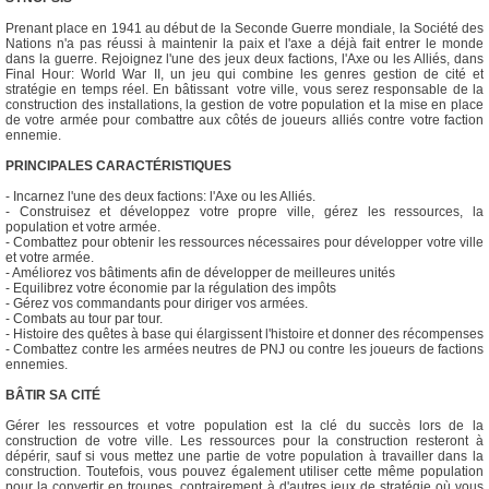
Prenant place en 1941 au début de la Seconde Guerre mondiale, la Société des
Nations n'a pas réussi à maintenir la paix et l'axe a déjà fait entrer le monde
dans la guerre. Rejoignez l'une des jeux deux factions, l'Axe ou les Alliés, dans
Final Hour: World War II, un jeu qui combine les genres gestion de cité et
stratégie en temps réel. En bâtissant votre ville, vous serez responsable de la
construction des installations, la gestion de votre population et la mise en place
de votre armée pour combattre aux côtés de joueurs alliés contre votre faction
ennemie.
PRINCIPALES CARACTÉRISTIQUES
- Incarnez l'une des deux factions: l'Axe ou les Alliés.
- Construisez et développez votre propre ville, gérez les ressources, la
population et votre armée.
- Combattez pour obtenir les ressources nécessaires pour développer votre ville
et votre armée.
- Améliorez vos bâtiments afin de développer de meilleures unités
- Equilibrez votre économie par la régulation des impôts
- Gérez vos commandants pour diriger vos armées.
- Combats au tour par tour.
- Histoire des quêtes à base qui élargissent l'histoire et donner des récompenses
- Combattez contre les armées neutres de PNJ ou contre les joueurs de factions
ennemies.
BÂTIR SA CITÉ
Gérer les ressources et votre population est la clé du succès lors de la
construction de votre ville. Les ressources pour la construction resteront à
dépérir, sauf si vous mettez une partie de votre population à travailler dans la
construction. Toutefois, vous pouvez également utiliser cette même population
pour la convertir en troupes, contrairement à d'autres jeux de stratégie où vous