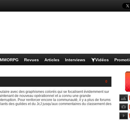
s MMORPG
Revues
Articles
Interviews
Vidéos
Promot
0
pulaire avec des graphismes colorés qui se focalisent évidemment sur
maintenant de nouveau opérationnel et a connu une grande
nterruption. Pour renforcer encore la communauté, il y a plus de forums
 allants des guildes et du JcJ jusqu'aux commentaires du classement des