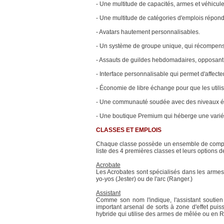
- Une multitude de capacités, armes et véhicules
- Une multitude de catégories d'emplois répond
- Avatars hautement personnalisables.
- Un système de groupe unique, qui récompens
- Assauts de guildes hebdomadaires, opposant l
- Interface personnalisable qui permet d'affect
- Économie de libre échange pour que les utilis
- Une communauté soudée avec des niveaux éle
- Une boutique Premium qui héberge une variété
CLASSES ET EMPLOIS
Chaque classe possède un ensemble de compéten
liste des 4 premières classes et leurs options 
Acrobate
Les Acrobates sont spécialisés dans les armes 
yo-yos (Jester) ou de l'arc (Ranger.)
Assistant
Comme son nom l'indique, l'assistant soutien
important arsenal de sorts à zone d'effet puis
hybride qui utilise des armes de mêlée ou en R