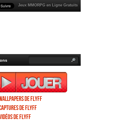
Jeux MMORPG en Ligne Gratuits
ions
Wallpapers de Flyff
Captures de Flyff
Vidéos de Flyff