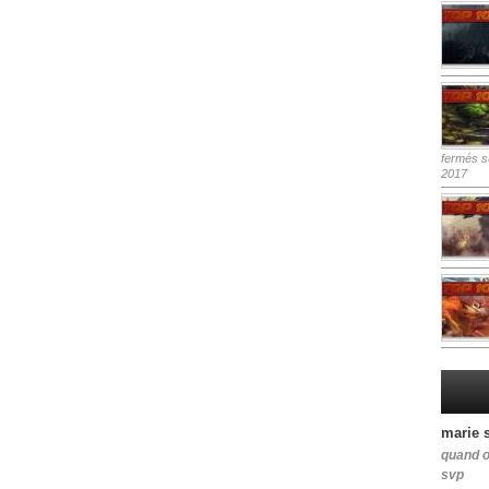
fermés
su
2017
marie 
quand o
svp