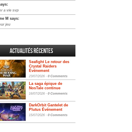
says:
er a vie svp
ne M says:
eur jeu
Actualités Récentes
Seafight Le retour des
Crystal Raiders
Événement
23/07/2026 -
0 Comments
La saga épique de
NosTale continue
16/07/2026 -
0 Comments
DarkOrbit Gantelet de
Plutus Événement
15/07/2026 -
0 Comments