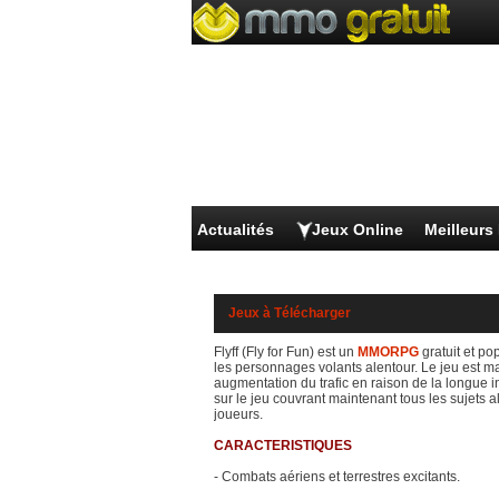
Profil de Flyff
Actualités
Jeux Online
Meilleur
Jeux à Télécharger
Flyff (Fly for Fun) est un
MMORPG
gratuit et po
les personnages volants alentour. Le jeu est 
augmentation du trafic en raison de la longue i
sur le jeu couvrant maintenant tous les sujets
joueurs.
CARACTERISTIQUES
- Combats aériens et terrestres excitants.