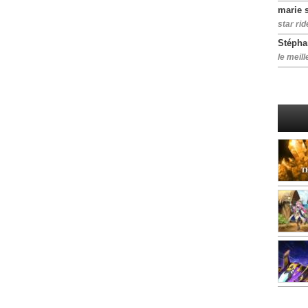
marie 
star rid
Stépha
le meill